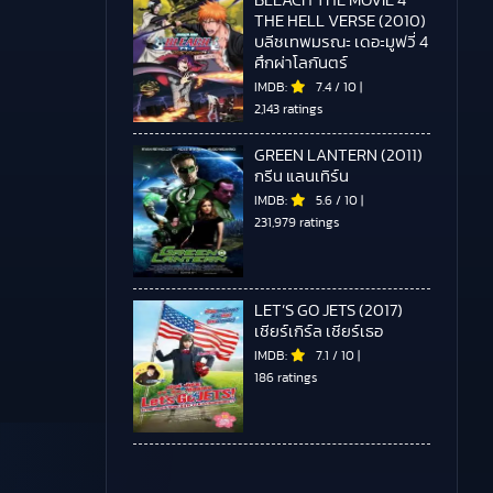
BLEACH THE MOVIE 4
THE HELL VERSE (2010)
บลีชเทพมรณะ เดอะมูฟวี่ 4
ศึกผ่าโลกันตร์
IMDB:
7.4
/
10
|
2,143 ratings
GREEN LANTERN (2011)
กรีน แลนเทิร์น
IMDB:
5.6
/
10
|
231,979 ratings
LET’S GO JETS (2017)
เชียร์เกิร์ล เชียร์เธอ
IMDB:
7.1
/
10
|
186 ratings