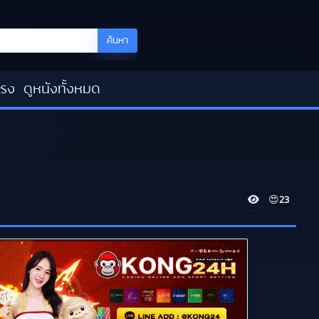
ค้นหา
โรง
ดูหนังทั้งหมด
V
😍
23
i
e
w
s