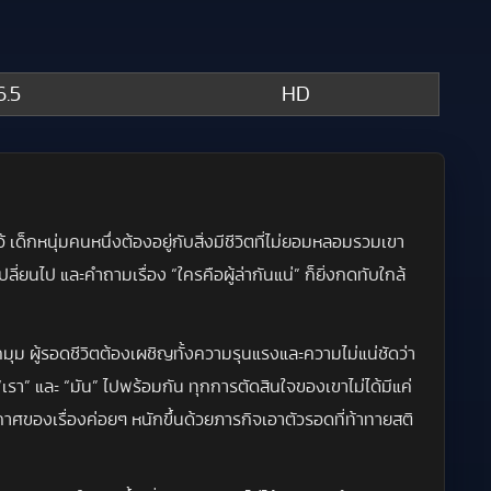
.5
HD
ด็กหนุ่มคนหนึ่งต้องอยู่กับสิ่งมีชีวิตที่ไม่ยอมหลอมรวมเขา
่ยนไป และคำถามเรื่อง “ใครคือผู้ล่ากันแน่” ก็ยิ่งกดทับใกล้
กมุม ผู้รอดชีวิตต้องเผชิญทั้งความรุนแรงและความไม่แน่ชัดว่า
“เรา” และ “มัน” ไปพร้อมกัน ทุกการตัดสินใจของเขาไม่ได้มีแค่
กาศของเรื่องค่อยๆ หนักขึ้นด้วยภารกิจเอาตัวรอดที่ท้าทายสติ