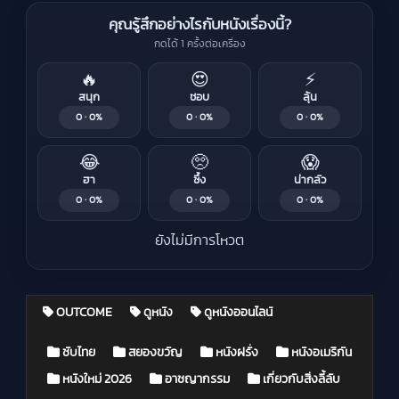
คุณรู้สึกอย่างไรกับหนังเรื่องนี้?
กดได้ 1 ครั้งต่อเครื่อง
🔥
😍
⚡
สนุก
ชอบ
ลุ้น
0 · 0%
0 · 0%
0 · 0%
😂
🥺
😱
ฮา
ซึ้ง
น่ากลัว
0 · 0%
0 · 0%
0 · 0%
ยังไม่มีการโหวต
OUTCOME
ดูหนัง
ดูหนังออนไลน์
Posted in
ซับไทย
สยองขวัญ
หนังฝรั่ง
หนังอเมริกัน
หนังใหม่ 2026
อาชญากรรม
เกี่ยวกับสิ่งลี้ลับ