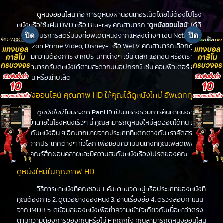
ดูหนังออนไลน์
คือ การดูหนังผ่านอินเทอร์เน็ตโดยไม่ต้องไปโรง
หนังหรือใช้แผ่น DVD หรือ Blu-ray คุณสามารถ "
ดูหนังออนไลน์
" ได้ที่
PanHD บริการสตรีมมิ่งที่อัพเดตหนังจากแหล่งต่างๆ เช่น Netflix,
Amazon Prime Video, Disney+ หรือ WeTV คุณสามารถเลือกดูหนัง
ได้ตามความต้องการ จากประเภทต่างๆ เช่น ตลก แอคชั่น หรือดราม่า
คุณสามารถรับดูหนังได้ตามสะดวกบนอุปกรณ์ เช่น คอมพิวเตอร์ สมา
ร์ทโฟน หรือแท็บเล็ต
ดูหนังออนไลน์ คุณภาพ HD ให้คุณได้ดูหนังใหม่ อัพเดททุกวัน
ดูหนังใหม่
ไม่มีสะดุด PanHD เป็นแหล่งรวมการค้นหาหนังล่าสุด
ที่จะเข้าฉายในโรงหนังเร็วๆ นี้ คุณสามารถดูหนังใหม่สุดฮอตได้ที่นี่ เช่น
เดียวกับหนังอื่น ๆ อีกมากมายจากประเภทที่แตกต่างกัน เราคัดสรร
หนังจากประเทศต่างๆ ทั่วโลก เพื่อมอบความบันเทิงที่คุณเพลิดเพลิน
ทำให้คุณรู้สึกผ่อนคลายและมีความสุขกับหนังเรื่องโปรดของคุณ
ดูหนังใหม่ในคุณภาพ HD
วิธีการหาหนังที่คุณชอบ 1. ค้นหาหมวดหมู่หรือประเภทของหนังที่
คุณต้องการ 2. ดูตัวอย่างของหนัง 3. อ่านเรื่องย่อ 4. ตรวจสอบคะแนน
จาก IMDB 5. ดูข้อมูลของหนังเพื่อทำความเข้าใจเกี่ยวกับเนื้อหาว่าตรง
ตามความต้องการของคุณหรือไม่ หากถูกใจ คุณสามารถดูหนังออนไลน์