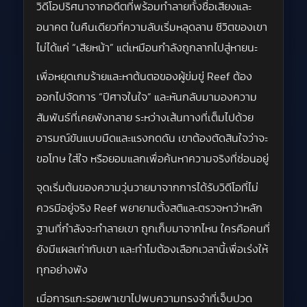
วิดีโอปริศนาจากอดีตที่พร้อมทำลายทั้งชื่อเสียงและ
อนาคต ในคืนเดียวที่ความลับเริ่มหลุดลาน ชีวิตของเขา
ไม่ได้แค่ “เสียหน้า” แต่เหมือนกำลังถูกลากไปสู่หายนะ
เพื่อหยุดเกมร้ายและหาต้นตอของผู้ข่มขู่ Reef ต้อง
ออกไปจัดการ “ปีศาจในใจ” และหันกลับมามองความ
สัมพันธ์ที่เคยพังทลาย ระหว่างเส้นทางที่เต็มไปด้วย
อารมณ์ขันแบบมืดและแรงกดดัน เขาต้องตัดสินใจว่าจะ
ขอโทษ ใส่ใจ หรือยอมแลกเพื่อค้นหาความจริงที่ซ่อนอยู่
จุดเริ่มต้นของความวุ่นวายมาจากการได้รับวิดีโอที่ไม่
ควรมีอยู่จริง Reef พยายามตั้งสติและตรวจหาว่าหลัก
ฐานที่กำลังจะทำลายเขา ถูกเก็บมาจากไหน ใครคือคนที่
ยังมีแผลเก่ากับเขา และทำไมต้องเลือกเวลานี้เพื่อเร่งให้
ทุกอย่างพัง
เมื่อการแกะรอยพาเขาไปพบความทรงจำที่เจ็บปวด