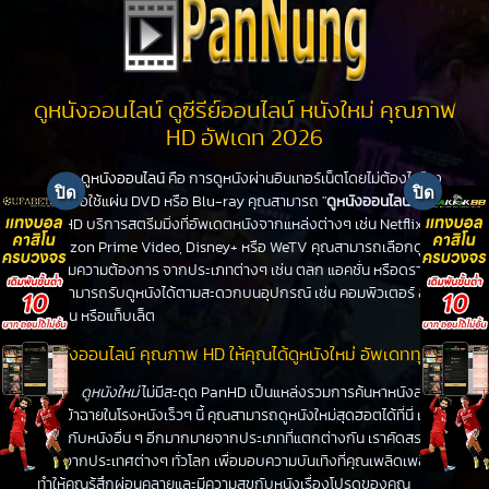
ดูหนังออนไลน์ ดูซีรีย์ออนไลน์ หนังใหม่ คุณภาพ
HD อัพเดท 2026
ดูหนังออนไลน์
คือ การดูหนังผ่านอินเทอร์เน็ตโดยไม่ต้องไปโรง
หนังหรือใช้แผ่น DVD หรือ Blu-ray คุณสามารถ "
ดูหนังออนไลน์
" ได้ที่
PanHD บริการสตรีมมิ่งที่อัพเดตหนังจากแหล่งต่างๆ เช่น Netflix,
Amazon Prime Video, Disney+ หรือ WeTV คุณสามารถเลือกดูหนัง
ได้ตามความต้องการ จากประเภทต่างๆ เช่น ตลก แอคชั่น หรือดราม่า
คุณสามารถรับดูหนังได้ตามสะดวกบนอุปกรณ์ เช่น คอมพิวเตอร์ สมา
ร์ทโฟน หรือแท็บเล็ต
ดูหนังออนไลน์ คุณภาพ HD ให้คุณได้ดูหนังใหม่ อัพเดททุกวัน
ดูหนังใหม่
ไม่มีสะดุด PanHD เป็นแหล่งรวมการค้นหาหนังล่าสุด
ที่จะเข้าฉายในโรงหนังเร็วๆ นี้ คุณสามารถดูหนังใหม่สุดฮอตได้ที่นี่ เช่น
เดียวกับหนังอื่น ๆ อีกมากมายจากประเภทที่แตกต่างกัน เราคัดสรร
หนังจากประเทศต่างๆ ทั่วโลก เพื่อมอบความบันเทิงที่คุณเพลิดเพลิน
ทำให้คุณรู้สึกผ่อนคลายและมีความสุขกับหนังเรื่องโปรดของคุณ