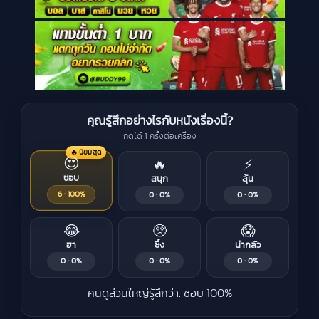
คุณรู้สึกอย่างไรกับหนังเรื่องนี้?
กดได้ 1 ครั้งต่อเครื่อง
🔥 นิยมสุด
😍
🔥
⚡
ชอบ
สนุก
ลุ้น
6 · 100%
0 · 0%
0 · 0%
😂
🥺
😱
ฮา
ซึ้ง
น่ากลัว
0 · 0%
0 · 0%
0 · 0%
คนดูส่วนใหญ่รู้สึกว่า: ชอบ 100%