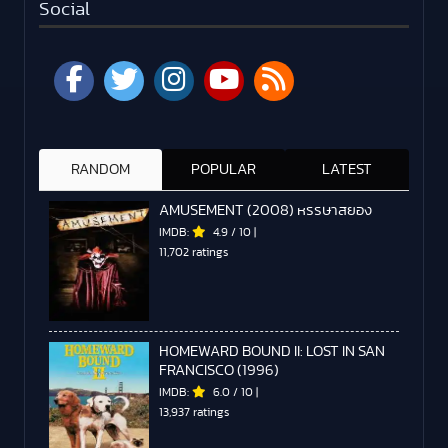
Social
RANDOM
POPULAR
LATEST
AMUSEMENT (2008) หรรษาสยอง
IMDB:
4.9
/
10
|
11,702 ratings
HOMEWARD BOUND II: LOST IN SAN
FRANCISCO (1996)
IMDB:
6.0
/
10
|
13,937 ratings