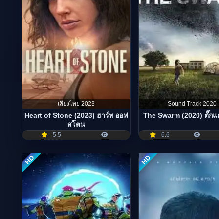
เสียงไทย 2023
Sound Track 2020
Heart of Stone (2023) ฮาร์ท ออฟ
The Swarm (2020) ตั๊กแ
สโตน
5.5
6.6
HD
HD