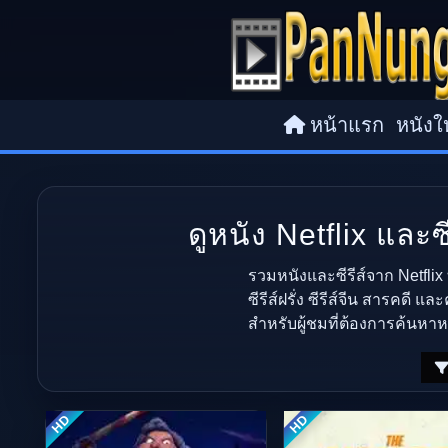
Skip to content
หน้าแรก
หนังใ
ดูหนัง Netflix และซ
รวมหนังและซีรีส์จาก Netflix ที
ซีรีส์ฝรั่ง ซีรีส์จีน สารคดี 
สำหรับผู้ชมที่ต้องการค้นหาหนั
HD
HD