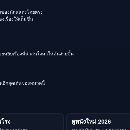
สดงของนักแสดงโดยตรง
รื่องให้เต็มขึ้น
หยิบเรื่องที่น่าสนใจมาให้ค้นง่ายขึ้น
ป็นอีกจุดเด่นของหมวดนี้
นโรง
ดูหนังใหม่ 2026