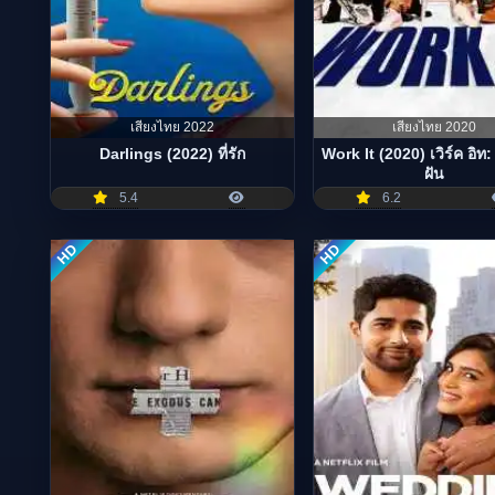
เสียงไทย 2022
เสียงไทย 2020
Darlings (2022) ที่รัก
Work It (2020) เวิร์ค อิท: 
ฝัน
5.4
6.2
HD
HD