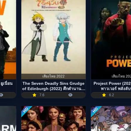
เสียงไทย 2022
เสียงไทย 20
ูเนี่ยน
The Seven Deadly Sins Grudge
Project Power (202
of Edinburgh (2022) ศึกตำนาน 7
พาวเวอร์ พลังลับพ
อัศวิน แค้นเอดินเบอระ ภาค 1
7.6
6.2
HD
HD