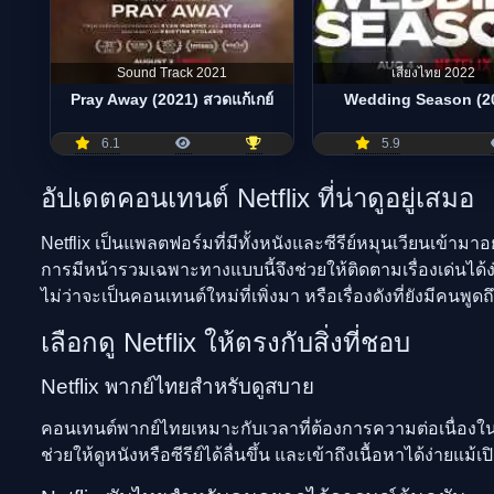
Sound Track 2021
เสียงไทย 2022
Pray Away (2021) สวดแก้เกย์
Wedding Season (2
6.1
5.9
อัปเดตคอนเทนต์ Netflix ที่น่าดูอยู่เสมอ
Netflix เป็นแพลตฟอร์มที่มีทั้งหนังและซีรีย์หมุนเวียนเข้ามาอย
การมีหน้ารวมเฉพาะทางแบบนี้จึงช่วยให้ติดตามเรื่องเด่นได้ง
ไม่ว่าจะเป็นคอนเทนต์ใหม่ที่เพิ่งมา หรือเรื่องดังที่ยังมีคนพูด
เลือกดู Netflix ให้ตรงกับสิ่งที่ชอบ
Netflix พากย์ไทยสำหรับดูสบาย
คอนเทนต์พากย์ไทยเหมาะกับเวลาที่ต้องการความต่อเนื่อง
ช่วยให้ดูหนังหรือซีรีย์ได้ลื่นขึ้น และเข้าถึงเนื้อหาได้ง่ายแ