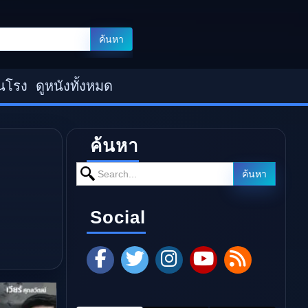
ค้นหา
นโรง
ดูหนังทั้งหมด
ค้นหา
Search for:
ค้นหา
Social