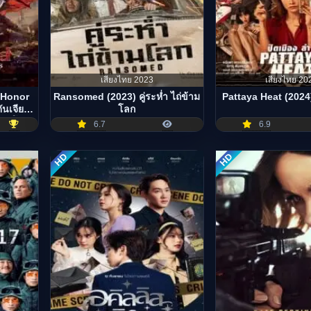
เสียงไทย 2023
เสียงไทย 20
 Honor
Ransomed (2023) คู่ระห่ำ ไถ่ข้าม
Pattaya Heat (2024)
นเจียนส์
โลก
หมู่โจร
6.7
6.9
HD
HD