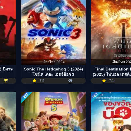
เสียงไทย 2024
เสียงไทย 20
) ปีศาจ
Sonic The Hedgehog 3 (2024)
Final Destination
โซนิค เดอะ เฮดจ์ฮ็อก 3
(2025) ไฟนอล เดสติเ
โกงตาย
7.5
7.1
ZM
HD