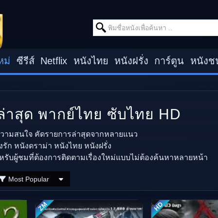
Search for:
หม่
ซีรีส์
Netflix
หนังไทย
หนังฝรั่ง
การ์ตูน
หนังช
ตล่าสุด พากย์ไทย ซับไทย HD
ับความสนใจ คัดรายการล่าสุดจากหลายแนว
รัก หนังดราม่า หนังไทย หนังฝรั่ง
บผู้ชมที่ต้องการติดตามเรื่องใหม่แบบไม่ต้องค้นหาหลายหน้า
Most Popular
ZM
HD