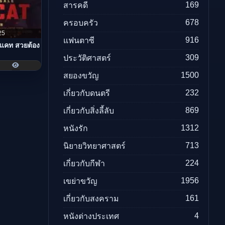
169
สารคดี
678
ครอบครัว
25
916
แฟนตาซี
์แคท สวยต้อง
309
ประวัติศาสตร์
1500
สยองขวัญ
232
เกี่ยวกับดนตรี
869
เกี่ยวกับสิ่งลี้ลับ
1312
หนังรัก
713
นิยายวิทยาศาสตร์
224
เกี่ยวกับกีฬา
1956
เขย่าขวัญ
161
เกี่ยวกับสงคราม
4
หนังต่างประเทศ