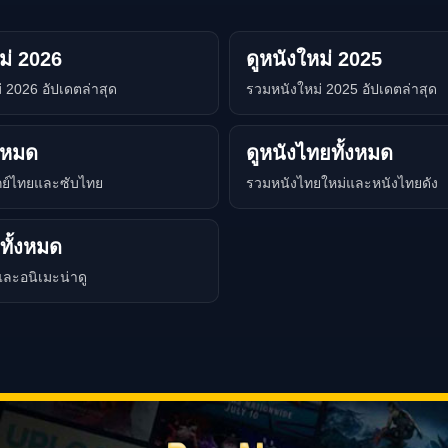
ม่ 2026
ดูหนังใหม่ 2025
 2026 อัปเดตล่าสุด
รวมหนังใหม่ 2025 อัปเดตล่าสุด
ั้งหมด
ดูหนังไทยทั้งหมด
ากย์ไทยและซับไทย
รวมหนังไทยใหม่และหนังไทยดัง
นทั้งหมด
ละอนิเมะน่าดู