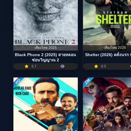
เสียงไทย 2025
เสียงไทย 2026
Black Phone 2 (2025) สายหลอน
Shelter (2026) คลั่งนรก
ซ่อนวิญญาณ 2
6.7
6.5
ZM
HD