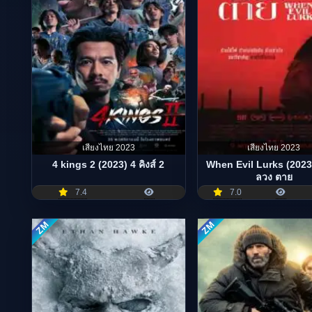
เสียงไทย 2023
เสียงไทย 2023
4 kings 2 (2023) 4 คิงส์ 2
When Evil Lurks (2023
ลวง ตาย
7.4
7.0
ZM
ZM