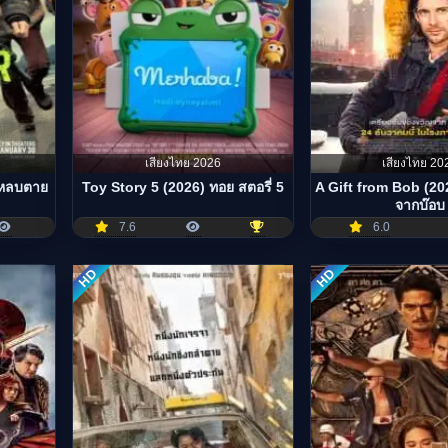
เสียงไทย 2026
เสียงไทย 20
 หลบตาย
Toy Story 5 (2026) ทอย สตอรี่ 5
A Gift from Bob (2
จากบ๊อบ
7.6
6.0
HD
HD