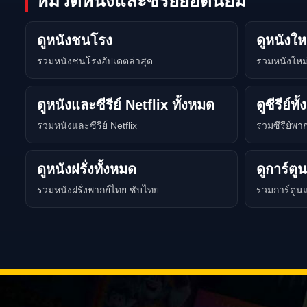
หมวดหนังและซีรีย์ยอดนิยม
ดูหนังชนโรง
ดูหนังให
รวมหนังชนโรงอัปเดตล่าสุด
รวมหนังใหม่
ดูหนังและซีรีย์ Netflix ทั้งหมด
ดูซีรีย์ท
รวมหนังและซีรีย์ Netflix
รวมซีรีย์พ
ดูหนังฝรั่งทั้งหมด
ดูการ์ตู
รวมหนังฝรั่งพากย์ไทย ซับไทย
รวมการ์ตูนแ