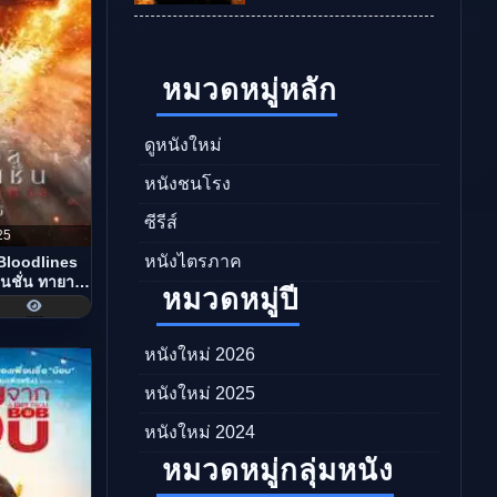
หมวดหมู่หลัก
ดูหนังใหม่
หนังชนโรง
ซีรีส์
25
หนังไตรภาค
 Bloodlines
นชั่น ทายาท
หมวดหมู่ปี
หนังใหม่ 2026
หนังใหม่ 2025
หนังใหม่ 2024
หมวดหมู่กลุ่มหนัง