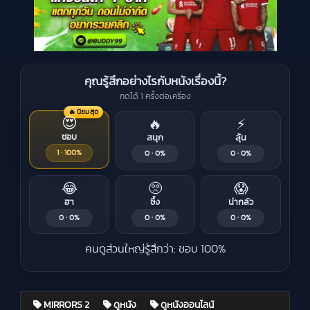
คุณรู้สึกอย่างไรกับหนังเรื่องนี้?
กดได้ 1 ครั้งต่อเครื่อง
🔥 นิยมสุด
😍
🔥
⚡
ชอบ
สนุก
ลุ้น
1 · 100%
0 · 0%
0 · 0%
😂
🥺
😱
ฮา
ซึ้ง
น่ากลัว
0 · 0%
0 · 0%
0 · 0%
คนดูส่วนใหญ่รู้สึกว่า: ชอบ 100%
MIRRORS 2
ดูหนัง
ดูหนังออนไลน์