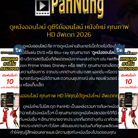
ดูหนังออนไลน์ ดูซีรีย์ออนไลน์ หนังใหม่ คุณภาพ
HD อัพเดท 2026
ดูหนังออนไลน์
คือ การดูหนังผ่านอินเทอร์เน็ตโดยไม่ต้องไปโรง
หนังหรือใช้แผ่น DVD หรือ Blu-ray คุณสามารถ "
ดูหนังออนไลน์
" ได้ที่
PanHD บริการสตรีมมิ่งที่อัพเดตหนังจากแหล่งต่างๆ เช่น Netflix,
Amazon Prime Video, Disney+ หรือ WeTV คุณสามารถเลือกดูหนัง
ได้ตามความต้องการ จากประเภทต่างๆ เช่น ตลก แอคชั่น หรือดราม่า
คุณสามารถรับดูหนังได้ตามสะดวกบนอุปกรณ์ เช่น คอมพิวเตอร์ สมา
ร์ทโฟน หรือแท็บเล็ต
ดูหนังออนไลน์ คุณภาพ HD ให้คุณได้ดูหนังใหม่ อัพเดททุกวัน
ดูหนังใหม่
ไม่มีสะดุด PanHD เป็นแหล่งรวมการค้นหาหนังล่าสุด
ที่จะเข้าฉายในโรงหนังเร็วๆ นี้ คุณสามารถดูหนังใหม่สุดฮอตได้ที่นี่ เช่น
เดียวกับหนังอื่น ๆ อีกมากมายจากประเภทที่แตกต่างกัน เราคัดสรร
หนังจากประเทศต่างๆ ทั่วโลก เพื่อมอบความบันเทิงที่คุณเพลิดเพลิน
ทำให้คุณรู้สึกผ่อนคลายและมีความสุขกับหนังเรื่องโปรดของคุณ