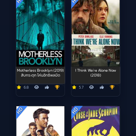
Motherless Brooklyn (2019)
I Think We’re Alone Now
สืบกระตุก โค่นอิทธิพลมืด
(2018)
6.8
5.7
HD
HD