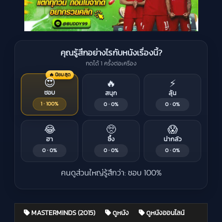
คุณรู้สึกอย่างไรกับหนังเรื่องนี้?
กดได้ 1 ครั้งต่อเครื่อง
🔥 นิยมสุด
😍
🔥
⚡
ชอบ
สนุก
ลุ้น
1 · 100%
0 · 0%
0 · 0%
😂
🥺
😱
ฮา
ซึ้ง
น่ากลัว
0 · 0%
0 · 0%
0 · 0%
คนดูส่วนใหญ่รู้สึกว่า: ชอบ 100%
MASTERMINDS (2015)
ดูหนัง
ดูหนังออนไลน์