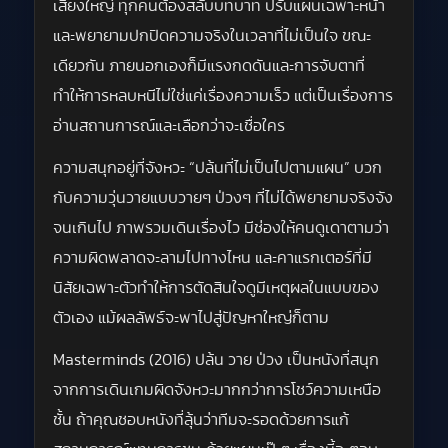
เสี่ยงใหญ่ ทุกคนต้องสลับบทบาท ปรับแผนเฉพาะหน้า
และพยายามปกปิดความจริงในเวลาที่ไม่เป็นใจ ขณะ
เดียวกัน ภายนอกเองก็มีแรงกดดันและการจับตาที่
ทำให้การหลบหนีไม่ใช่แค่เรื่องความเร็ว แต่เป็นเรื่องการ
อ่านสถานการณ์และเลือกว่าจะเชื่อใคร
ความสนุกอยู่ที่จังหวะ “ปล้นที่ไม่เป็นไปตามแผน” บวก
กับความวุ่นวายแบบวายๆ ป่วงๆ ที่ไม่ได้พยายามจริงจัง
จนเกินไป ภาพรวมเดินเรื่องไว มีช่องให้คนดูเดาตามว่า
ความผิดพลาดจะลามไปทางไหน และคาแรกเตอร์ที่มี
นิสัยเฉพาะตัวทำให้การตัดสินใจดูมีเหตุผลในแบบของ
ตัวเอง แม้ผลลัพธ์จะพาไปสู่ปัญหาใหญ่ก็ตาม
Masterminds (2016) ปล้น วาย ป่วง เป็นหนังที่สนุก
จากการเดินเกมผิดจังหวะมากกว่าการโชว์ความเหนือ
ชั้น ถ้าคุณชอบหนังที่ลุ้นว่าทีมจะรอดด้วยการแก้