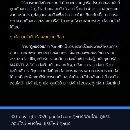
วิธีการหาหนังที่คุณชอบ 1. ค้นหาหมวดหมู่หรือประเภทของหนังที่
คุณต้องการ 2. ดูตัวอย่างของหนัง 3. อ่านเรื่องย่อ 4. ตรวจสอบคะแนน
จาก IMDB 5. ดูข้อมูลของหนังเพื่อทำความเข้าใจเกี่ยวกับเนื้อหาว่าตรง
ตามความต้องการของคุณหรือไม่ หากถูกใจ คุณสามารถดูหนังออนไลน์
ได้เลย
ดูหนังออนไลน์ไม่ต้องจ่ายรายเดือน
การ "
ดูหนังใหม่
" ที่ PanHD เป็นวิธีที่รวดเร็วและง่ายสำหรับการ
ติดตามและอัพเดทหนังที่กำลังมาแรง เมื่อคุณค้นพบหนังใหม่ที่เราคัด
สรร เช่น Netflix, หนังรักโรแมนติก, หนังแอ็คชั่น, หนังบู๊, หนังซุเปอร์ฮีโร่
MARVEL & DC, หนังผี, หนังสยองขวัญ, หนังภาคต่อ, หนังการ์ตูน,
แอนิเมชัน เรามีทุกแนวหนังที่คุณต้องการ และเราพยายามรวบรวมหนัง
ให้มากที่สุดเพื่อคุณที่รักการดูหนังออนไลน์ และใช้คำหลักเหล่านี้: ดูหนัง
ออนไลน์, หนังใหม่, ดูหนัง, ดูหนังใหม่, หนังใหม่ 2026, ดูหนัง, หนังมาใหม่
© Copyright 2026
panhd.com ดูหนังออนไลน์ ดูซีรีย์
ออนไลน์ หนังใหม่ ซีรีย์ใหม่ ดูหนัง