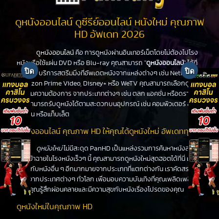
ดูหนังออนไลน์ ดูซีรีย์ออนไลน์ หนังใหม่ คุณภาพ
HD อัพเดท 2026
ดูหนังออนไลน์
คือ การดูหนังผ่านอินเทอร์เน็ตโดยไม่ต้องไปโรง
หนังหรือใช้แผ่น DVD หรือ Blu-ray คุณสามารถ "
ดูหนังออนไลน์
" ได้ที่
PanHD บริการสตรีมมิ่งที่อัพเดตหนังจากแหล่งต่างๆ เช่น Netflix,
Amazon Prime Video, Disney+ หรือ WeTV คุณสามารถเลือกดูหนัง
ได้ตามความต้องการ จากประเภทต่างๆ เช่น ตลก แอคชั่น หรือดราม่า
คุณสามารถรับดูหนังได้ตามสะดวกบนอุปกรณ์ เช่น คอมพิวเตอร์ สมา
ร์ทโฟน หรือแท็บเล็ต
ดูหนังออนไลน์ คุณภาพ HD ให้คุณได้ดูหนังใหม่ อัพเดททุกวัน
ดูหนังใหม่
ไม่มีสะดุด PanHD เป็นแหล่งรวมการค้นหาหนังล่าสุด
ที่จะเข้าฉายในโรงหนังเร็วๆ นี้ คุณสามารถดูหนังใหม่สุดฮอตได้ที่นี่ เช่น
เดียวกับหนังอื่น ๆ อีกมากมายจากประเภทที่แตกต่างกัน เราคัดสรร
หนังจากประเทศต่างๆ ทั่วโลก เพื่อมอบความบันเทิงที่คุณเพลิดเพลิน
ทำให้คุณรู้สึกผ่อนคลายและมีความสุขกับหนังเรื่องโปรดของคุณ
ดูหนังใหม่ในคุณภาพ HD