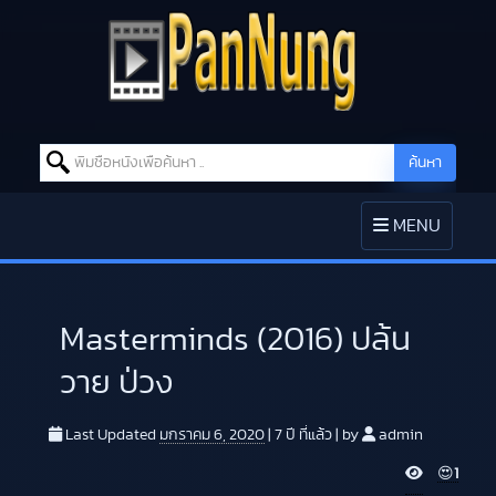
Search for:
ค้นหา
Skip to content
TOGGLE
MENU
NAVIGATION
Masterminds (2016) ปล้น
วาย ป่วง
Last Updated
มกราคม 6, 2020
|
7 ปี
ที่แล้ว
|
by
admin
V
😍
1