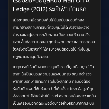
เรื่องย่อ+ข้อมูลหนัง Man On A
Ledge (2012) ระห่ำฟ้า ท้านรก
เมื่อชายคนหนึ่งถูกบังคับให้ยืนอยู่บนขอบตึกสูง
ท่ามกลางสถานการณ์ที่ควบคุมไม่ได้ เจรจาระหว่าง
ตำรวจและผู้บงการกลับกลายเป็นชนวนให้ความจริง
หลายชั้นค่อยๆ เปิดเผย ทุกคำพูดมีราคา และการตัดสิน
ใจครั้งต่อไปอาจทำให้ใครบางคนต้องชดใช้ ทั้งในมุม
กฎหมายและมุมศีลธรรม
เหตุการณ์เริ่มต้นจากการคุมตัวชายที่ดูเหมือนถูก “จัด
ฉาก” ให้เป็นชนวนความรุนแรงบนที่สูง ขณะที่ตำรวจ
พยายามรักษาสถานการณ์ไม่ให้ลุกลาม กลับยิ่งต้อง
รับมือกับแผนที่ซับซ้อนกว่าที่เห็นตั้งแต่แรก ข้อมูลที่ถูก
ส่งออกมาไม่ใช่แค่เพื่อให้ช่วยชีวิตชายคนดังกล่าว แต่ยัง
เป็นเครื่องมือกดดันเพื่อดึงบางอย่างออกมาจากระบบ