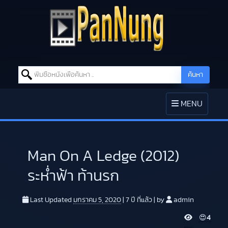
Search for:
ค้นหา
Skip to content
TOGGLE
MENU
NAVIGATION
Man On A Ledge (2012)
ระห่ำฟ้า ท้านรก
Last Updated
มกราคม 5, 2020
|
7 ปี
ที่แล้ว
|
by
admin
V
😍
4