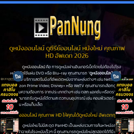
ดูหนังออนไลน์ ดูซีรีย์ออนไลน์ หนังใหม่ คุณภาพ
HD อัพเดท 2026
ดูหนังออนไลน์
คือ การดูหนังผ่านอินเทอร์เน็ตโดยไม่ต้องไปโรง
หนังหรือใช้แผ่น DVD หรือ Blu-ray คุณสามารถ "
ดูหนังออนไลน์
" ได้ที่
PanHD บริการสตรีมมิ่งที่อัพเดตหนังจากแหล่งต่างๆ เช่น Netflix,
Amazon Prime Video, Disney+ หรือ WeTV คุณสามารถเลือกดูหนัง
ได้ตามความต้องการ จากประเภทต่างๆ เช่น ตลก แอคชั่น หรือดราม่า
คุณสามารถรับดูหนังได้ตามสะดวกบนอุปกรณ์ เช่น คอมพิวเตอร์ สมา
ร์ทโฟน หรือแท็บเล็ต
ดูหนังออนไลน์ คุณภาพ HD ให้คุณได้ดูหนังใหม่ อัพเดททุกวัน
ดูหนังใหม่
ไม่มีสะดุด PanHD เป็นแหล่งรวมการค้นหาหนังล่าสุด
ที่จะเข้าฉายในโรงหนังเร็วๆ นี้ คุณสามารถดูหนังใหม่สุดฮอตได้ที่นี่ เช่น