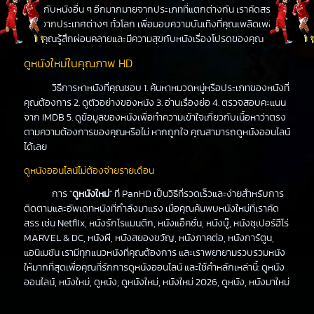
เดียวกับหนังอื่น ๆ อีกมากมายจากประเภทที่แตกต่างกัน เราคัดสรร
หนังจากประเทศต่างๆ ทั่วโลก เพื่อมอบความบันเทิงที่คุณเพลิดเพลิน
ทำให้คุณรู้สึกผ่อนคลายและมีความสุขกับหนังเรื่องโปรดของคุณ
ดูหนังใหม่ในคุณภาพ HD
วิธีการหาหนังที่คุณชอบ 1. ค้นหาหมวดหมู่หรือประเภทของหนังที่
คุณต้องการ 2. ดูตัวอย่างของหนัง 3. อ่านเรื่องย่อ 4. ตรวจสอบคะแนน
จาก IMDB 5. ดูข้อมูลของหนังเพื่อทำความเข้าใจเกี่ยวกับเนื้อหาว่าตรง
ตามความต้องการของคุณหรือไม่ หากถูกใจ คุณสามารถดูหนังออนไลน์
ได้เลย
ดูหนังออนไลน์ไม่ต้องจ่ายรายเดือน
การ "
ดูหนังใหม่
" ที่ PanHD เป็นวิธีที่รวดเร็วและง่ายสำหรับการ
ติดตามและอัพเดทหนังที่กำลังมาแรง เมื่อคุณค้นพบหนังใหม่ที่เราคัด
สรร เช่น Netflix, หนังรักโรแมนติก, หนังแอ็คชั่น, หนังบู๊, หนังซุเปอร์ฮีโร่
MARVEL & DC, หนังผี, หนังสยองขวัญ, หนังภาคต่อ, หนังการ์ตูน,
แอนิเมชัน เรามีทุกแนวหนังที่คุณต้องการ และเราพยายามรวบรวมหนัง
ให้มากที่สุดเพื่อคุณที่รักการดูหนังออนไลน์ และใช้คำหลักเหล่านี้: ดูหนัง
ออนไลน์, หนังใหม่, ดูหนัง, ดูหนังใหม่, หนังใหม่ 2026, ดูหนัง, หนังมาใหม่