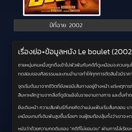
ปีที่ฉาย
2002
เรื่องย่อ+ข้อมูลหนัง Le boulet (2002)
ชายหนุ่มคนหนึ่งถูกดึงเข้าไปพัวพันกับคดีที่ดูเหมือนจะควบคุมไ
ทดสอบของศีลธรรมและเกมอำนาจทำให้ทุกการตัดสินใจมีราค
จุดเริ่มต้นมาจากชีวิตที่ยังพอมีเส้นทางอยู่ข้างหน้า แต่เหตุ
สืบหาหลักฐานจากสิ่งที่ดูขัดแย้งในรายงานทางการ และตั้งคำถ
ยิ่งเดินหน้า ความสัมพันธ์ที่เคยคิดว่าแน่นแฟ้นเริ่มสั่นคลอน 
เหมือนเกมที่เดิมพันสูงขึ้นเรื่อยๆ จนผู้ชมต้องลุ้นทั้งว่า
หนังว่าด้วยความกดดันของ “คดีที่ไม่ยอมจบ” ผ่านการไล่เรียงหลั