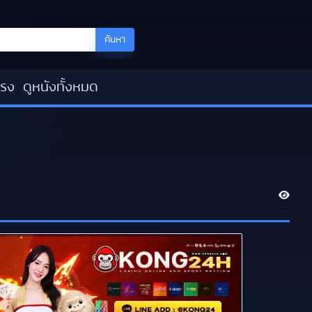
ค้นหา
โรง
ดูหนังทั้งหมด
V
i
e
w
s