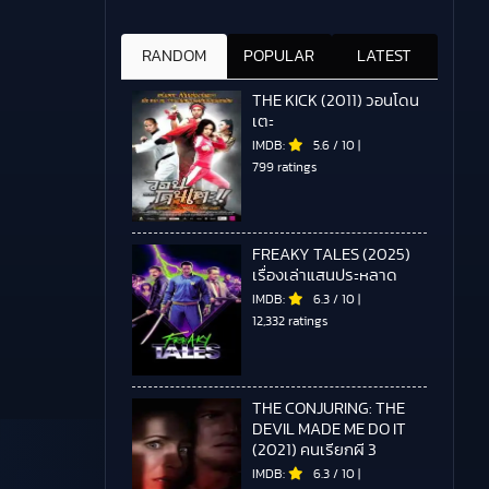
RANDOM
POPULAR
LATEST
THE KICK (2011) วอนโดน
เตะ
IMDB:
5.6
/
10
|
799 ratings
FREAKY TALES (2025)
เรื่องเล่าแสนประหลาด
IMDB:
6.3
/
10
|
12,332 ratings
THE CONJURING: THE
DEVIL MADE ME DO IT
(2021) คนเรียกผี 3
IMDB:
6.3
/
10
|