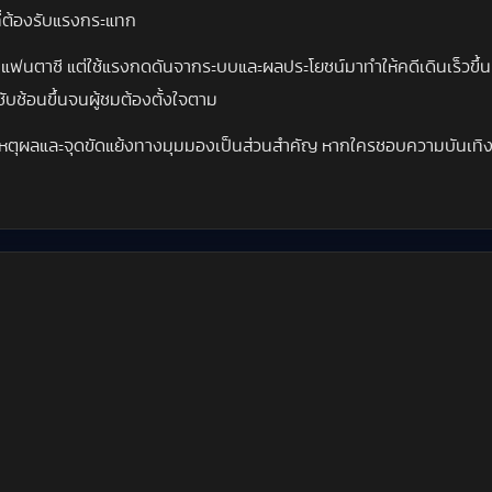
ี่ต้องรับแรงกระแทก
มแฟนตาซี แต่ใช้แรงกดดันจากระบบและผลประโยชน์มาทำให้คดีเดินเร็วขึ้นเร
บซับซ้อนขึ้นจนผู้ชมต้องตั้งใจตาม
เชิงเหตุผลและจุดขัดแย้งทางมุมมองเป็นส่วนสำคัญ หากใครชอบความบันเท