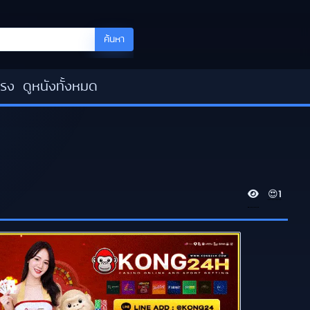
ค้นหา
โรง
ดูหนังทั้งหมด
V
😍
1
i
e
w
s