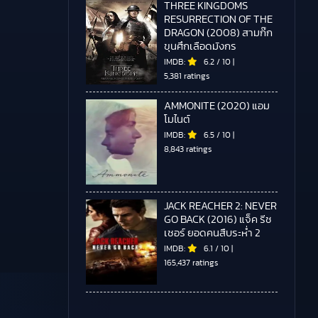
THREE KINGDOMS
RESURRECTION OF THE
DRAGON (2008) สามก๊ก
ขุนศึกเลือดมังกร
IMDB:
6.2
/
10
|
5,381 ratings
AMMONITE (2020) แอม
โมไนต์
IMDB:
6.5
/
10
|
8,843 ratings
JACK REACHER 2: NEVER
GO BACK (2016) แจ็ค รีช
เชอร์ ยอดคนสืบระห่ำ 2
IMDB:
6.1
/
10
|
165,437 ratings