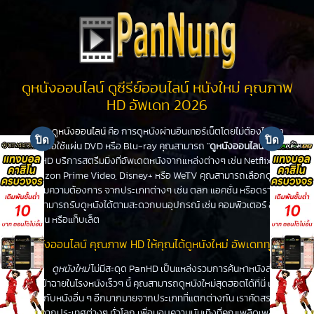
ดูหนังออนไลน์ ดูซีรีย์ออนไลน์ หนังใหม่ คุณภาพ
HD อัพเดท 2026
ดูหนังออนไลน์
คือ การดูหนังผ่านอินเทอร์เน็ตโดยไม่ต้องไปโรง
หนังหรือใช้แผ่น DVD หรือ Blu-ray คุณสามารถ "
ดูหนังออนไลน์
" ได้ที่
PanHD บริการสตรีมมิ่งที่อัพเดตหนังจากแหล่งต่างๆ เช่น Netflix,
Amazon Prime Video, Disney+ หรือ WeTV คุณสามารถเลือกดูหนัง
ได้ตามความต้องการ จากประเภทต่างๆ เช่น ตลก แอคชั่น หรือดราม่า
คุณสามารถรับดูหนังได้ตามสะดวกบนอุปกรณ์ เช่น คอมพิวเตอร์ สมา
ร์ทโฟน หรือแท็บเล็ต
ดูหนังออนไลน์ คุณภาพ HD ให้คุณได้ดูหนังใหม่ อัพเดททุกวัน
ดูหนังใหม่
ไม่มีสะดุด PanHD เป็นแหล่งรวมการค้นหาหนังล่าสุด
ที่จะเข้าฉายในโรงหนังเร็วๆ นี้ คุณสามารถดูหนังใหม่สุดฮอตได้ที่นี่ เช่น
เดียวกับหนังอื่น ๆ อีกมากมายจากประเภทที่แตกต่างกัน เราคัดสรร
หนังจากประเทศต่างๆ ทั่วโลก เพื่อมอบความบันเทิงที่คุณเพลิดเพลิน