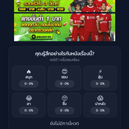
คุณรู้สึกอย่างไรกับหนังเรื่องนี้?
กดได้ 1 ครั้งต่อเครื่อง
🔥
😍
⚡
สนุก
ชอบ
ลุ้น
0 · 0%
0 · 0%
0 · 0%
😂
🥺
😱
ฮา
ซึ้ง
น่ากลัว
0 · 0%
0 · 0%
0 · 0%
ยังไม่มีการโหวต