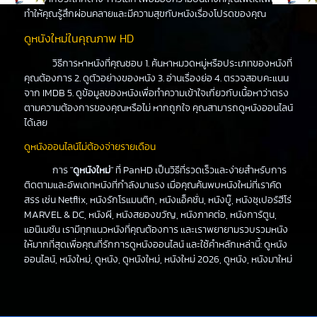
ทำให้คุณรู้สึกผ่อนคลายและมีความสุขกับหนังเรื่องโปรดของคุณ
ดูหนังใหม่ในคุณภาพ HD
วิธีการหาหนังที่คุณชอบ 1. ค้นหาหมวดหมู่หรือประเภทของหนังที่
คุณต้องการ 2. ดูตัวอย่างของหนัง 3. อ่านเรื่องย่อ 4. ตรวจสอบคะแนน
จาก IMDB 5. ดูข้อมูลของหนังเพื่อทำความเข้าใจเกี่ยวกับเนื้อหาว่าตรง
ตามความต้องการของคุณหรือไม่ หากถูกใจ คุณสามารถดูหนังออนไลน์
ได้เลย
ดูหนังออนไลน์ไม่ต้องจ่ายรายเดือน
การ "
ดูหนังใหม่
" ที่ PanHD เป็นวิธีที่รวดเร็วและง่ายสำหรับการ
ติดตามและอัพเดทหนังที่กำลังมาแรง เมื่อคุณค้นพบหนังใหม่ที่เราคัด
สรร เช่น Netflix, หนังรักโรแมนติก, หนังแอ็คชั่น, หนังบู๊, หนังซุเปอร์ฮีโร่
MARVEL & DC, หนังผี, หนังสยองขวัญ, หนังภาคต่อ, หนังการ์ตูน,
แอนิเมชัน เรามีทุกแนวหนังที่คุณต้องการ และเราพยายามรวบรวมหนัง
ให้มากที่สุดเพื่อคุณที่รักการดูหนังออนไลน์ และใช้คำหลักเหล่านี้: ดูหนัง
ออนไลน์, หนังใหม่, ดูหนัง, ดูหนังใหม่, หนังใหม่ 2026, ดูหนัง, หนังมาใหม่