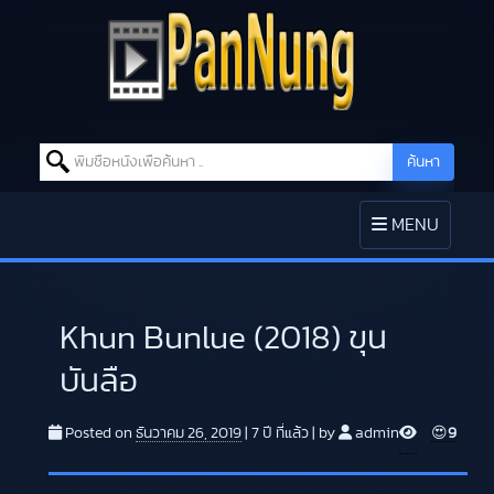
Search for:
ค้นหา
Skip to content
TOGGLE
MENU
NAVIGATION
Khun Bunlue (2018) ขุน
บันลือ
V
Posted on
ธันวาคม 26, 2019
|
7 ปี
ที่แล้ว
|
by
admin
😍
9
i