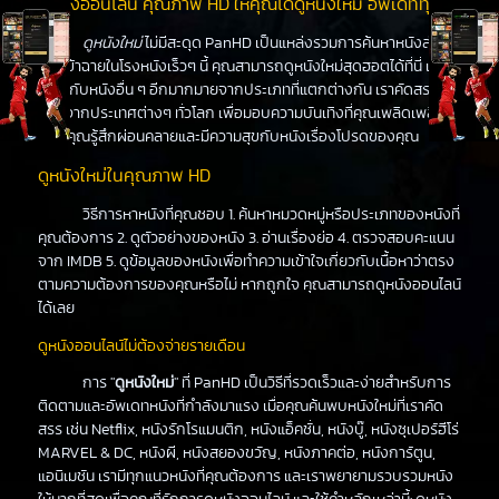
ดูหนังออนไลน์ คุณภาพ HD ให้คุณได้ดูหนังใหม่ อัพเดททุกวัน
ดูหนังใหม่
ไม่มีสะดุด PanHD เป็นแหล่งรวมการค้นหาหนังล่าสุด
ที่จะเข้าฉายในโรงหนังเร็วๆ นี้ คุณสามารถดูหนังใหม่สุดฮอตได้ที่นี่ เช่น
เดียวกับหนังอื่น ๆ อีกมากมายจากประเภทที่แตกต่างกัน เราคัดสรร
หนังจากประเทศต่างๆ ทั่วโลก เพื่อมอบความบันเทิงที่คุณเพลิดเพลิน
ทำให้คุณรู้สึกผ่อนคลายและมีความสุขกับหนังเรื่องโปรดของคุณ
ดูหนังใหม่ในคุณภาพ HD
วิธีการหาหนังที่คุณชอบ 1. ค้นหาหมวดหมู่หรือประเภทของหนังที่
คุณต้องการ 2. ดูตัวอย่างของหนัง 3. อ่านเรื่องย่อ 4. ตรวจสอบคะแนน
จาก IMDB 5. ดูข้อมูลของหนังเพื่อทำความเข้าใจเกี่ยวกับเนื้อหาว่าตรง
ตามความต้องการของคุณหรือไม่ หากถูกใจ คุณสามารถดูหนังออนไลน์
ได้เลย
ดูหนังออนไลน์ไม่ต้องจ่ายรายเดือน
การ "
ดูหนังใหม่
" ที่ PanHD เป็นวิธีที่รวดเร็วและง่ายสำหรับการ
ติดตามและอัพเดทหนังที่กำลังมาแรง เมื่อคุณค้นพบหนังใหม่ที่เราคัด
สรร เช่น Netflix, หนังรักโรแมนติก, หนังแอ็คชั่น, หนังบู๊, หนังซุเปอร์ฮีโร่
MARVEL & DC, หนังผี, หนังสยองขวัญ, หนังภาคต่อ, หนังการ์ตูน,
แอนิเมชัน เรามีทุกแนวหนังที่คุณต้องการ และเราพยายามรวบรวมหนัง