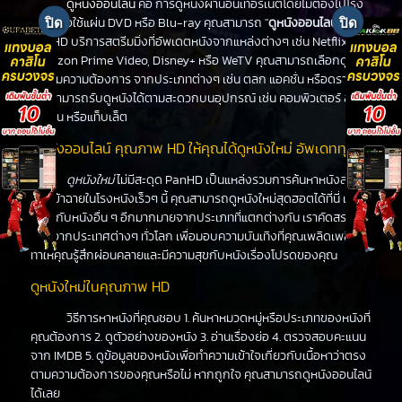
ดูหนังออนไลน์
คือ การดูหนังผ่านอินเทอร์เน็ตโดยไม่ต้องไปโรง
หนังหรือใช้แผ่น DVD หรือ Blu-ray คุณสามารถ "
ดูหนังออนไลน์
" ได้ที่
PanHD บริการสตรีมมิ่งที่อัพเดตหนังจากแหล่งต่างๆ เช่น Netflix,
Amazon Prime Video, Disney+ หรือ WeTV คุณสามารถเลือกดูหนัง
ได้ตามความต้องการ จากประเภทต่างๆ เช่น ตลก แอคชั่น หรือดราม่า
คุณสามารถรับดูหนังได้ตามสะดวกบนอุปกรณ์ เช่น คอมพิวเตอร์ สมา
ร์ทโฟน หรือแท็บเล็ต
ดูหนังออนไลน์ คุณภาพ HD ให้คุณได้ดูหนังใหม่ อัพเดททุกวัน
ดูหนังใหม่
ไม่มีสะดุด PanHD เป็นแหล่งรวมการค้นหาหนังล่าสุด
ที่จะเข้าฉายในโรงหนังเร็วๆ นี้ คุณสามารถดูหนังใหม่สุดฮอตได้ที่นี่ เช่น
เดียวกับหนังอื่น ๆ อีกมากมายจากประเภทที่แตกต่างกัน เราคัดสรร
หนังจากประเทศต่างๆ ทั่วโลก เพื่อมอบความบันเทิงที่คุณเพลิดเพลิน
ทำให้คุณรู้สึกผ่อนคลายและมีความสุขกับหนังเรื่องโปรดของคุณ
ดูหนังใหม่ในคุณภาพ HD
วิธีการหาหนังที่คุณชอบ 1. ค้นหาหมวดหมู่หรือประเภทของหนังที่
คุณต้องการ 2. ดูตัวอย่างของหนัง 3. อ่านเรื่องย่อ 4. ตรวจสอบคะแนน
จาก IMDB 5. ดูข้อมูลของหนังเพื่อทำความเข้าใจเกี่ยวกับเนื้อหาว่าตรง
ตามความต้องการของคุณหรือไม่ หากถูกใจ คุณสามารถดูหนังออนไลน์
ได้เลย