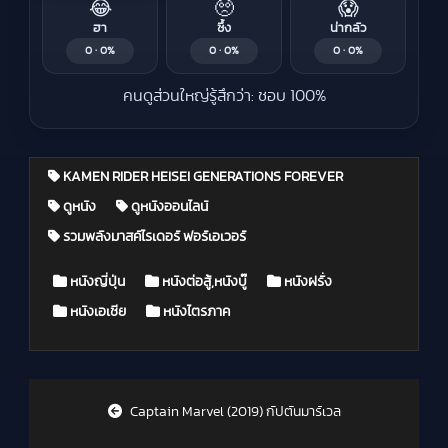
😂
🥺
😱
ฮา
ซึ้ง
น่ากลัว
0 · 0%
0 · 0%
0 · 0%
คนดูส่วนใหญ่รู้สึกว่า: ชอบ 100%
KAMEN RIDER HEISEI GENERATIONS FOREVER
ดูหนัง
ดูหนังออนไลน์
รวมพลังมาสค์ไรเดอร์ ฟอร์เอเวอร์
Posted in
หนังญี่ปุ่น
หนังต่อสู้,หนังบู๊
หนังฝรั่ง
หนังเอเชีย
หนังไตรภาค
Post navigation
Captain Marvel (2019) กัปตันมาร์เวล