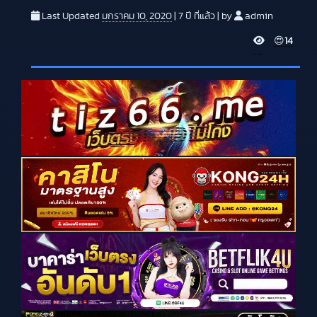
Last Updated
มกราคม 10, 2020
|
7 ปี
ที่แล้ว
|
by
admin
V
😍
14
i
e
w
s