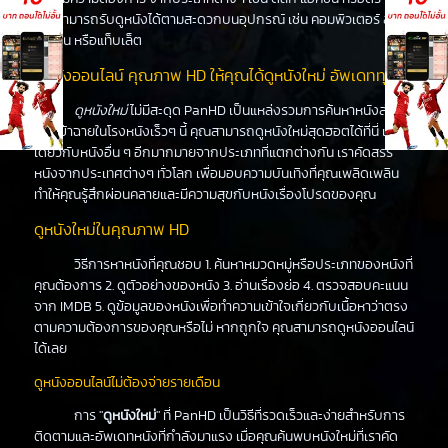
คุณสามารถรับดูหนังได้ตามสะดวกบนอุปกรณ์ เช่น คอมพิวเตอร์ สมา
ร์ทโฟน หรือแท็บเล็ต
ดูหนังออนไลน์ คุณภาพ HD ให้คุณได้ดูหนังใหม่ อัพเดททุกวัน
ดูหนังใหม่
ไม่มีสะดุด PanHD เป็นแหล่งรวมการค้นหาหนังล่าสุด
ที่จะเข้าฉายในโรงหนังเร็วๆ นี้ คุณสามารถดูหนังใหม่สุดฮอตได้ที่นี่ เช่น
เดียวกับหนังอื่น ๆ อีกมากมายจากประเภทที่แตกต่างกัน เราคัดสรร
หนังจากประเทศต่างๆ ทั่วโลก เพื่อมอบความบันเทิงที่คุณเพลิดเพลิน
ทำให้คุณรู้สึกผ่อนคลายและมีความสุขกับหนังเรื่องโปรดของคุณ
ดูหนังใหม่ในคุณภาพ HD
วิธีการหาหนังที่คุณชอบ 1. ค้นหาหมวดหมู่หรือประเภทของหนังที่
คุณต้องการ 2. ดูตัวอย่างของหนัง 3. อ่านเรื่องย่อ 4. ตรวจสอบคะแนน
จาก IMDB 5. ดูข้อมูลของหนังเพื่อทำความเข้าใจเกี่ยวกับเนื้อหาว่าตรง
ตามความต้องการของคุณหรือไม่ หากถูกใจ คุณสามารถดูหนังออนไลน์
ได้เลย
ดูหนังออนไลน์ไม่ต้องจ่ายรายเดือน
การ "
ดูหนังใหม่
" ที่ PanHD เป็นวิธีที่รวดเร็วและง่ายสำหรับการ
ติดตามและอัพเดทหนังที่กำลังมาแรง เมื่อคุณค้นพบหนังใหม่ที่เราคัด