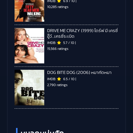
IMDB:
6.9
/
10
|
10,285 ratings
DRIVE ME CRAZY (1999) ไดร์ฟ มี เครซี่
อู๊ว์…เครซี่ระเบิด
IMDB:
5.7
/
10
|
15,566 ratings
DOG BITE DOG (2006) หมากัดหมา
IMDB:
6.5
/
10
|
2,790 ratings