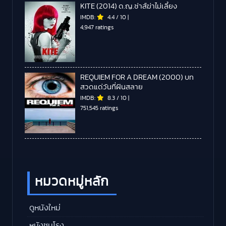
KITE (2014) ด.ญ.ซ่าส์ฆ่าไม่เลี้ยง
IMDB:
4.4
/
10
|
4,947 ratings
REQUIEM FOR A DREAM (2000) บท
สวดแด่วันที่ฝันสลาย
IMDB:
8.3
/
10
|
751,545 ratings
หมวดหมู่หลัก
ดูหนังใหม่
หนังชนโรง