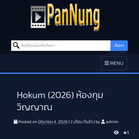
Search for:
ค้นหา
Skip to content
TOGGLE
MENU
NAVIGATION
Hokum (2026) ห้องกุม
วิญญาณ
Posted on
มิถุนายน 4, 2026
|
2 เดือน
ที่แล้ว
|
by
admin
V
🔥
1