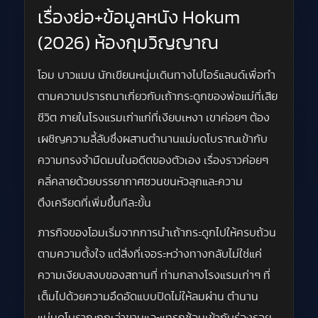
เรื่องย่อ+ข้อมูลหนัง Hokum
(2026) ห้องกุมวิญญาณ
โอม บาวแมน นักเขียนหนุ่มเดินทางไปไอร์แลนด์เพื่อทำ
ตามความปรารถนาเกี่ยวกับเถ้ากระดูกของพ่อแม่ที่เสีย
ชีวิต ภายในโรงแรมเก่าแก่ที่เงียบเหงา เขาค่อยๆ ต้อง
เผชิญความลี้ลับซึ่งผสานตำนานแม่มดโบราณเข้ากับ
ความทรงจำมืดมนในอดีตของตัวเอง เรื่องราวค่อยๆ
คลี่คลายด้วยบรรยากาศชวนขนหัวลุกและความ
ตึงเครียดที่เพิ่มขึ้นทีละขั้น
ภารกิจของโอมเริ่มจากการนำเถ้ากระดูกไปให้ครบถ้วน
ตามความตั้งใจ แต่สิ่งที่เจอระหว่างทางกลับไม่ใช่แค่
ความเงียบสงบของสถานที่ ท่ามกลางโรงแรมเก่าๆ ที่
เต็มไปด้วยความอึดอัดแบบปิดไม่ให้ลมผ่าน ตำนาน