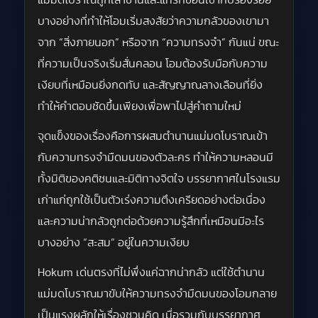
แม่มดโบราณถูกเล่าขานและแทรกซ้อนเข้ากับร่องรอย
บางอย่างที่ทำให้โอมเริ่มสงสัยว่าความกลัวของเขามา
จาก “สิ่งภายนอก” หรือจาก “ความทรงจำ” กันแน่ ขณะ
ที่ความเป็นจริงเริ่มสั่นคลอน โอมต้องรับมือกับความ
เงียบที่เหมือนยิ่งกดทับ และสัญญาณลางเลือนที่ยิ่ง
ทำให้คำตอบชัดขึ้นเพียงเพื่อพาไปสู่คำถามใหม่
จุดแข็งของเรื่องคือการผสมตำนานแม่มดโบราณเข้า
กับความทรงจำมืดมนของตัวละคร ทำให้ความหลอนมี
ทั้งมิติของคติชนและมิติทางจิตใจ บรรยากาศในโรงแรม
เก่าแก่ถูกใช้เป็นตัวเร่งความตึงเครียดอย่างต่อเนื่อง
และความน่ากลัวถูกต่อด้วยความรู้สึกที่เหมือนมีอะไร
บางอย่าง “สะสม” อยู่ในความเงียบ
Hokum เด่นตรงที่ไม่พึ่งแค่ฉากน่ากลัว แต่ใช้ตำนาน
แม่มดโบราณมาขับให้ความทรงจำมืดมนของโอมกลาย
เป็นแรงผลักให้เรื่องชวนคิด เมื่อรวมกับบรรยากาศ