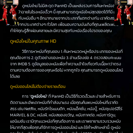
ดูหนังใหม่
ไม่มีสะดุด PanHD เป็นแหล่งรวมการค้นหาหนังล่าสุด
ที่จะเข้าฉายในโรงหนังเร็วๆ นี้ คุณสามารถดูหนังใหม่สุดฮอตได้ที่นี่ เช่น
เดียวกับหนังอื่น ๆ อีกมากมายจากประเภทที่แตกต่างกัน เราคัดสรร
หนังจากประเทศต่างๆ ทั่วโลก เพื่อมอบความบันเทิงที่คุณเพลิดเพลิน
ทำให้คุณรู้สึกผ่อนคลายและมีความสุขกับหนังเรื่องโปรดของคุณ
ดูหนังใหม่ในคุณภาพ HD
วิธีการหาหนังที่คุณชอบ 1. ค้นหาหมวดหมู่หรือประเภทของหนังที่
คุณต้องการ 2. ดูตัวอย่างของหนัง 3. อ่านเรื่องย่อ 4. ตรวจสอบคะแนน
จาก IMDB 5. ดูข้อมูลของหนังเพื่อทำความเข้าใจเกี่ยวกับเนื้อหาว่าตรง
ตามความต้องการของคุณหรือไม่ หากถูกใจ คุณสามารถดูหนังออนไลน์
ได้เลย
ดูหนังออนไลน์ไม่ต้องจ่ายรายเดือน
การ "
ดูหนังใหม่
" ที่ PanHD เป็นวิธีที่รวดเร็วและง่ายสำหรับการ
ติดตามและอัพเดทหนังที่กำลังมาแรง เมื่อคุณค้นพบหนังใหม่ที่เราคัด
สรร เช่น Netflix, หนังรักโรแมนติก, หนังแอ็คชั่น, หนังบู๊, หนังซุเปอร์ฮีโร่
MARVEL & DC, หนังผี, หนังสยองขวัญ, หนังภาคต่อ, หนังการ์ตูน,
แอนิเมชัน เรามีทุกแนวหนังที่คุณต้องการ และเราพยายามรวบรวมหนัง
ให้มากที่สุดเพื่อคุณที่รักการดูหนังออนไลน์ และใช้คำหลักเหล่านี้: ดูหนัง