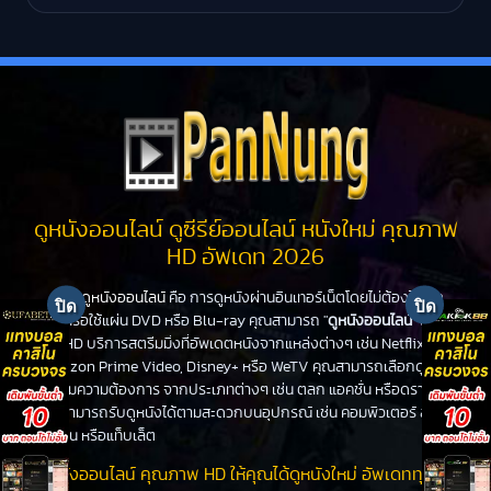
ดูหนังออนไลน์ ดูซีรีย์ออนไลน์ หนังใหม่ คุณภาพ
HD อัพเดท 2026
ดูหนังออนไลน์
คือ การดูหนังผ่านอินเทอร์เน็ตโดยไม่ต้องไปโรง
หนังหรือใช้แผ่น DVD หรือ Blu-ray คุณสามารถ "
ดูหนังออนไลน์
" ได้ที่
PanHD บริการสตรีมมิ่งที่อัพเดตหนังจากแหล่งต่างๆ เช่น Netflix,
Amazon Prime Video, Disney+ หรือ WeTV คุณสามารถเลือกดูหนัง
ได้ตามความต้องการ จากประเภทต่างๆ เช่น ตลก แอคชั่น หรือดราม่า
คุณสามารถรับดูหนังได้ตามสะดวกบนอุปกรณ์ เช่น คอมพิวเตอร์ สมา
ร์ทโฟน หรือแท็บเล็ต
ดูหนังออนไลน์ คุณภาพ HD ให้คุณได้ดูหนังใหม่ อัพเดททุกวัน