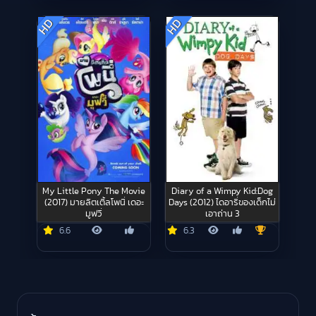
HD
HD
My Little Pony The Movie
Diary of a Wimpy Kid:Dog
(2017) มายลิตเติ้ลโพนี่ เดอะ
Days (2012) ไดอารี่ของเด็กไม่
มูฟวี่
เอาถ่าน 3
6.6
6.3