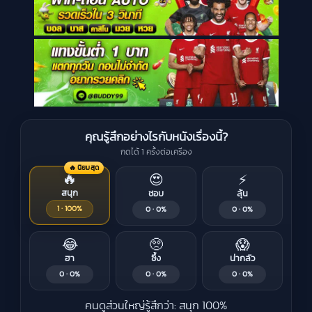
คุณรู้สึกอย่างไรกับหนังเรื่องนี้?
กดได้ 1 ครั้งต่อเครื่อง
🔥 นิยมสุด
🔥
😍
⚡
สนุก
ชอบ
ลุ้น
1 · 100%
0 · 0%
0 · 0%
😂
🥺
😱
ฮา
ซึ้ง
น่ากลัว
0 · 0%
0 · 0%
0 · 0%
คนดูส่วนใหญ่รู้สึกว่า: สนุก 100%