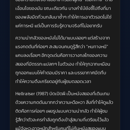
เงื่อนไขของมัน ขณะเดียวกัน บางคำใบ้ยังชี้ไปถึงที่มา
ของพลังมืดที่วนกลับมาซ้ำๆ ทำให้การเอาตัวรอดไม่ใช่
แค่การหนี แต่เป็นการรับรู้ความจริงที่ไม่อยากรับ
ความน่ากลัวของหนังไม่ได้มาแบบลอยๆ แต่สร้างจาก
แรงกดดันที่ค่อยๆ สะสมจนคนดูรู้สึกว่า “หนทางหนี”
แคบลงเรื่อยๆ อีกจุดเด่นคือการวางกลไกของความ
สยองที่มีตรรกะแปลกๆ ในตัวเอง ทำให้ทุกฉากเหมือน
ถูกออกแบบให้คำตอบมีราคา และบรรยากาศมืดทึบ
ทำให้ความตึงเครียดอยู่กับผู้ชมตลอดเวลา
Hellraiser (1987) บิดเปิดผี เป็นหนังสยองที่เดินเกม
ด้วยความกดดันมากกว่าความหวือหวา สิ่งที่ทำให้ดูแล้ว
ติดคือการค่อยๆ เผยรูปแบบความน่ากลัว ทำให้ผู้ชม
รู้สึกว่าตัวละครกำลังถูกดึงเข้าสู่สนามที่เตรียมไว้แล้ว
แม้จังหวะอาจหนักสำหรับคนที่ไม่คุ้นหนังสยองแบบ