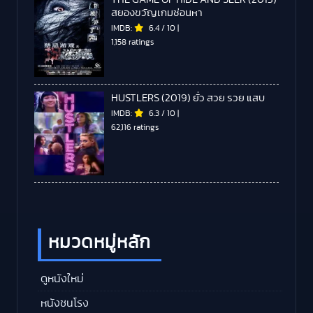
สยองขวัญเกมซ่อนหา
IMDB:
6.4
/
10
|
1,158 ratings
HUSTLERS (2019) ยั่ว สวย รวย แสบ
IMDB:
6.3
/
10
|
62,116 ratings
หมวดหมู่หลัก
ดูหนังใหม่
หนังชนโรง