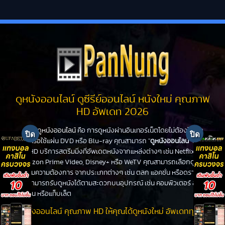
ดูหนังออนไลน์ ดูซีรีย์ออนไลน์ หนังใหม่ คุณภาพ
HD อัพเดท 2026
ดูหนังออนไลน์
คือ การดูหนังผ่านอินเทอร์เน็ตโดยไม่ต้องไปโรง
หนังหรือใช้แผ่น DVD หรือ Blu-ray คุณสามารถ "
ดูหนังออนไลน์
" ได้ที่
PanHD บริการสตรีมมิ่งที่อัพเดตหนังจากแหล่งต่างๆ เช่น Netflix,
Amazon Prime Video, Disney+ หรือ WeTV คุณสามารถเลือกดูหนัง
ได้ตามความต้องการ จากประเภทต่างๆ เช่น ตลก แอคชั่น หรือดราม่า
คุณสามารถรับดูหนังได้ตามสะดวกบนอุปกรณ์ เช่น คอมพิวเตอร์ สมา
ร์ทโฟน หรือแท็บเล็ต
ดูหนังออนไลน์ คุณภาพ HD ให้คุณได้ดูหนังใหม่ อัพเดททุกวัน