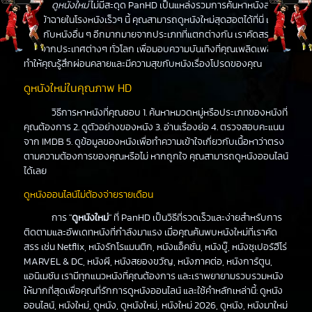
ดูหนังใหม่
ไม่มีสะดุด PanHD เป็นแหล่งรวมการค้นหาหนังล่าสุด
ที่จะเข้าฉายในโรงหนังเร็วๆ นี้ คุณสามารถดูหนังใหม่สุดฮอตได้ที่นี่ เช่น
เดียวกับหนังอื่น ๆ อีกมากมายจากประเภทที่แตกต่างกัน เราคัดสรร
หนังจากประเทศต่างๆ ทั่วโลก เพื่อมอบความบันเทิงที่คุณเพลิดเพลิน
ทำให้คุณรู้สึกผ่อนคลายและมีความสุขกับหนังเรื่องโปรดของคุณ
ดูหนังใหม่ในคุณภาพ HD
วิธีการหาหนังที่คุณชอบ 1. ค้นหาหมวดหมู่หรือประเภทของหนังที่
คุณต้องการ 2. ดูตัวอย่างของหนัง 3. อ่านเรื่องย่อ 4. ตรวจสอบคะแนน
จาก IMDB 5. ดูข้อมูลของหนังเพื่อทำความเข้าใจเกี่ยวกับเนื้อหาว่าตรง
ตามความต้องการของคุณหรือไม่ หากถูกใจ คุณสามารถดูหนังออนไลน์
ได้เลย
ดูหนังออนไลน์ไม่ต้องจ่ายรายเดือน
การ "
ดูหนังใหม่
" ที่ PanHD เป็นวิธีที่รวดเร็วและง่ายสำหรับการ
ติดตามและอัพเดทหนังที่กำลังมาแรง เมื่อคุณค้นพบหนังใหม่ที่เราคัด
สรร เช่น Netflix, หนังรักโรแมนติก, หนังแอ็คชั่น, หนังบู๊, หนังซุเปอร์ฮีโร่
MARVEL & DC, หนังผี, หนังสยองขวัญ, หนังภาคต่อ, หนังการ์ตูน,
แอนิเมชัน เรามีทุกแนวหนังที่คุณต้องการ และเราพยายามรวบรวมหนัง
ให้มากที่สุดเพื่อคุณที่รักการดูหนังออนไลน์ และใช้คำหลักเหล่านี้: ดูหนัง
ออนไลน์, หนังใหม่, ดูหนัง, ดูหนังใหม่, หนังใหม่ 2026, ดูหนัง, หนังมาใหม่