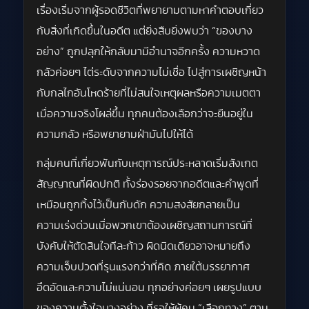
เรื่องเริ่มจากผู้รอดชีวิตที่พยายามตามหาคำตอบเกี่ยว
กับสิ่งที่เกิดขึ้นในอดีต แต่ยิ่งสืบยิ่งพบว่า “ของบาง
อย่าง” ถูกปลุกให้กลับมามีอำนาจอีกครั้ง ความหวาด
กลัวค่อยๆ ไต่ระดับจากความไม่เชื่อ ไปสู่การเผชิญหน้า
กับกลไกอันโหดร้ายที่ไม่สนใจเหตุผลหรือความเมตตา
เมื่อความจริงโผล่ขึ้น ทุกคนต้องเลือกว่าจะยืนอยู่ใน
ความกลัว หรือพยายามฝ่ามันไปให้ได้
กลุ่มคนที่เกี่ยวพันกับเหตุการณ์ประหลาดเริ่มสังเกต
สัญญาณที่ผิดปกติ ทั้งร่องรอยจากอดีตและคำพูดที่
เหมือนถูกทิ้งไว้เป็นกับดัก ความสงสัยกลายเป็น
ความเร่งด่วนเมื่อพวกเขาต้องเผชิญสถานการณ์ที่
บังคับให้ตัดสินใจทีละก้าว ผิดนิดเดียวอาจหมายถึง
ความเจ็บปวดที่รุนแรงกว่าที่คิด ภายใต้บรรยากาศ
อึดอัดและความไม่แน่นอน ทุกอย่างค่อยๆ เผยรูปแบบ
ของความตั้งใจบางอย่าง ที่รอให้ผู้คน “เลือกทาง” ตาม