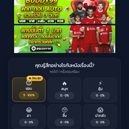
คุณรู้สึกอย่างไรกับหนังเรื่องนี้?
กดได้ 1 ครั้งต่อเครื่อง
🔥 นิยมสุด
😍
🔥
⚡
ชอบ
สนุก
ลุ้น
5 · 100%
0 · 0%
0 · 0%
😂
🥺
😱
ฮา
ซึ้ง
น่ากลัว
0 · 0%
0 · 0%
0 · 0%