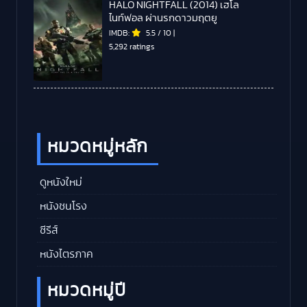
HALO NIGHTFALL (2014) เฮโล
ไนท์ฟอล ผ่านรกดาวมฤตยู
IMDB:
5.5
/
10
|
5,292 ratings
หมวดหมู่หลัก
ดูหนังใหม่
หนังชนโรง
ซีรีส์
หนังไตรภาค
หมวดหมู่ปี