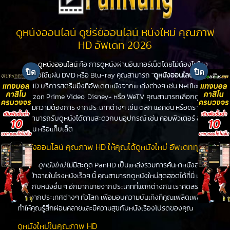
ดูหนังออนไลน์ ดูซีรีย์ออนไลน์ หนังใหม่ คุณภาพ
HD อัพเดท 2026
ดูหนังออนไลน์
คือ การดูหนังผ่านอินเทอร์เน็ตโดยไม่ต้องไปโรง
หนังหรือใช้แผ่น DVD หรือ Blu-ray คุณสามารถ "
ดูหนังออนไลน์
" ได้ที่
PanHD บริการสตรีมมิ่งที่อัพเดตหนังจากแหล่งต่างๆ เช่น Netflix,
Amazon Prime Video, Disney+ หรือ WeTV คุณสามารถเลือกดูหนัง
ได้ตามความต้องการ จากประเภทต่างๆ เช่น ตลก แอคชั่น หรือดราม่า
คุณสามารถรับดูหนังได้ตามสะดวกบนอุปกรณ์ เช่น คอมพิวเตอร์ สมา
ร์ทโฟน หรือแท็บเล็ต
ดูหนังออนไลน์ คุณภาพ HD ให้คุณได้ดูหนังใหม่ อัพเดททุกวัน
ดูหนังใหม่
ไม่มีสะดุด PanHD เป็นแหล่งรวมการค้นหาหนังล่าสุด
ที่จะเข้าฉายในโรงหนังเร็วๆ นี้ คุณสามารถดูหนังใหม่สุดฮอตได้ที่นี่ เช่น
เดียวกับหนังอื่น ๆ อีกมากมายจากประเภทที่แตกต่างกัน เราคัดสรร
หนังจากประเทศต่างๆ ทั่วโลก เพื่อมอบความบันเทิงที่คุณเพลิดเพลิน
ทำให้คุณรู้สึกผ่อนคลายและมีความสุขกับหนังเรื่องโปรดของคุณ
ดูหนังใหม่ในคุณภาพ HD