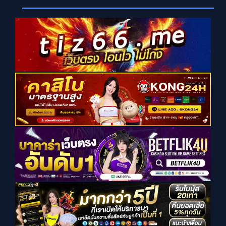
i
e
w
s