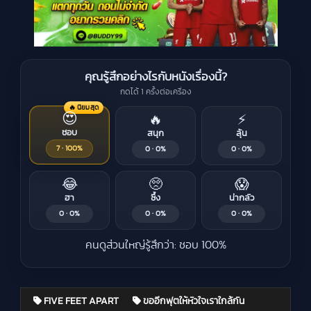
คุณรู้สึกอย่างไรกับหนังเรื่องนี้?
กดได้ 1 ครั้งต่อเครื่อง
🔥 นิยมสุด
😍
🔥
⚡
ชอบ
สนุก
ลุ้น
7 · 100%
0 · 0%
0 · 0%
😂
🥺
😱
ฮา
ซึ้ง
น่ากลัว
0 · 0%
0 · 0%
0 · 0%
คนดูส่วนใหญ่รู้สึกว่า: ชอบ 100%
FIVE FEET APART
ขออีกฟุตให้หัวใจเราใกล้กัน