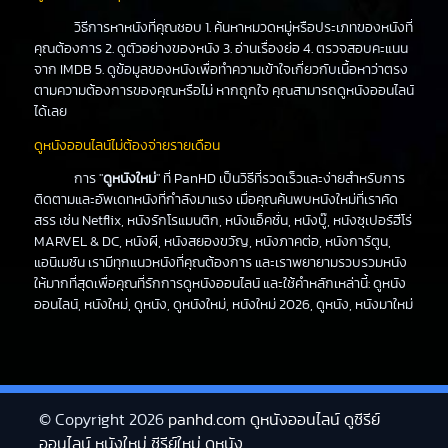
วิธีการหาหนังที่คุณชอบ 1. ค้นหาหมวดหมู่หรือประเภทของหนังที่
คุณต้องการ 2. ดูตัวอย่างของหนัง 3. อ่านเรื่องย่อ 4. ตรวจสอบคะแนน
จาก IMDB 5. ดูข้อมูลของหนังเพื่อทำความเข้าใจเกี่ยวกับเนื้อหาว่าตรง
ตามความต้องการของคุณหรือไม่ หากถูกใจ คุณสามารถดูหนังออนไลน์
ได้เลย
ดูหนังออนไลน์ไม่ต้องจ่ายรายเดือน
การ "
ดูหนังใหม่
" ที่ PanHD เป็นวิธีที่รวดเร็วและง่ายสำหรับการ
ติดตามและอัพเดทหนังที่กำลังมาแรง เมื่อคุณค้นพบหนังใหม่ที่เราคัด
สรร เช่น Netflix, หนังรักโรแมนติก, หนังแอ็คชั่น, หนังบู๊, หนังซุเปอร์ฮีโร่
MARVEL & DC, หนังผี, หนังสยองขวัญ, หนังภาคต่อ, หนังการ์ตูน,
แอนิเมชัน เรามีทุกแนวหนังที่คุณต้องการ และเราพยายามรวบรวมหนัง
ให้มากที่สุดเพื่อคุณที่รักการดูหนังออนไลน์ และใช้คำหลักเหล่านี้: ดูหนัง
ออนไลน์, หนังใหม่, ดูหนัง, ดูหนังใหม่, หนังใหม่ 2026, ดูหนัง, หนังมาใหม่
© Copyright 2026
panhd.com ดูหนังออนไลน์ ดูซีรีย์
ออนไลน์ หนังใหม่ ซีรีย์ใหม่ ดูหนัง