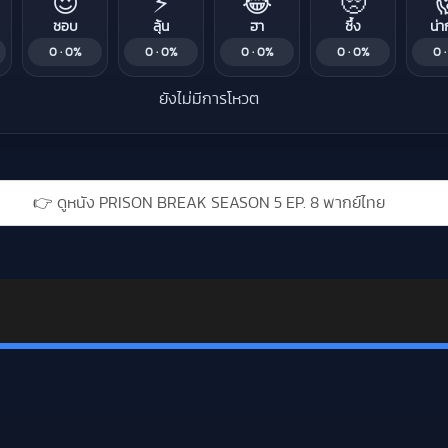
😍
⚡
😂
🥺
ชอบ
ลุ้น
ฮา
ซึ้ง
น่า
0 · 0%
0 · 0%
0 · 0%
0 · 0%
0 
ยังไม่มีการโหวต
Liked this
👉 ดูหนัง PRISON BREAK SEASON 5 EP. 8 พากย์ไทย