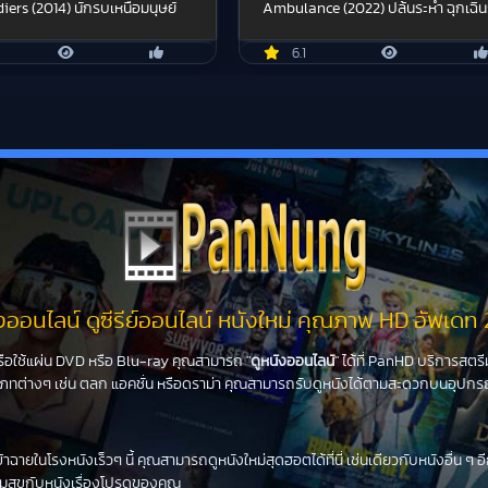
diers (2014) นักรบเหนือมนุษย์
Ambulance (2022) ปล้นระห่ำ ฉุกเฉิน
6.1
ังออนไลน์ ดูซีรีย์ออนไลน์ หนังใหม่ คุณภาพ HD อัพเดท
รือใช้แผ่น DVD หรือ Blu-ray คุณสามารถ "
ดูหนังออนไลน์
" ได้ที่ PanHD บริการสตร
ต่างๆ เช่น ตลก แอคชั่น หรือดราม่า คุณสามารถรับดูหนังได้ตามสะดวกบนอุปกรณ์ 
้าฉายในโรงหนังเร็วๆ นี้ คุณสามารถดูหนังใหม่สุดฮอตได้ที่นี่ เช่นเดียวกับหนังอื่
วามสุขกับหนังเรื่องโปรดของคุณ