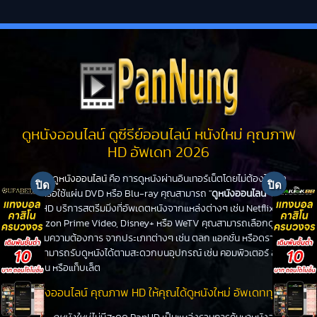
ดูหนังออนไลน์ ดูซีรีย์ออนไลน์ หนังใหม่ คุณภาพ
HD อัพเดท 2026
ดูหนังออนไลน์
คือ การดูหนังผ่านอินเทอร์เน็ตโดยไม่ต้องไปโรง
หนังหรือใช้แผ่น DVD หรือ Blu-ray คุณสามารถ "
ดูหนังออนไลน์
" ได้ที่
PanHD บริการสตรีมมิ่งที่อัพเดตหนังจากแหล่งต่างๆ เช่น Netflix,
Amazon Prime Video, Disney+ หรือ WeTV คุณสามารถเลือกดูหนัง
ได้ตามความต้องการ จากประเภทต่างๆ เช่น ตลก แอคชั่น หรือดราม่า
คุณสามารถรับดูหนังได้ตามสะดวกบนอุปกรณ์ เช่น คอมพิวเตอร์ สมา
ร์ทโฟน หรือแท็บเล็ต
ดูหนังออนไลน์ คุณภาพ HD ให้คุณได้ดูหนังใหม่ อัพเดททุกวัน