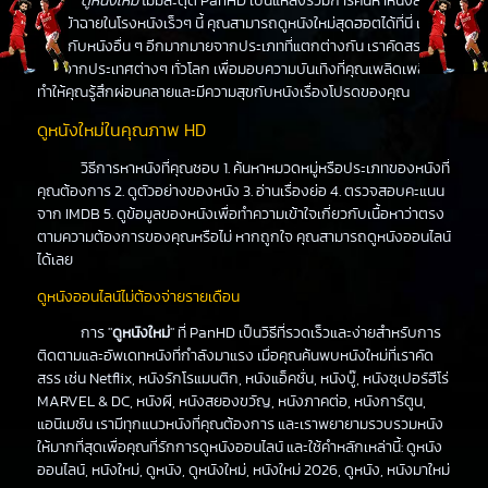
ดูหนังใหม่
ไม่มีสะดุด PanHD เป็นแหล่งรวมการค้นหาหนังล่าสุด
ที่จะเข้าฉายในโรงหนังเร็วๆ นี้ คุณสามารถดูหนังใหม่สุดฮอตได้ที่นี่ เช่น
เดียวกับหนังอื่น ๆ อีกมากมายจากประเภทที่แตกต่างกัน เราคัดสรร
หนังจากประเทศต่างๆ ทั่วโลก เพื่อมอบความบันเทิงที่คุณเพลิดเพลิน
ทำให้คุณรู้สึกผ่อนคลายและมีความสุขกับหนังเรื่องโปรดของคุณ
ดูหนังใหม่ในคุณภาพ HD
วิธีการหาหนังที่คุณชอบ 1. ค้นหาหมวดหมู่หรือประเภทของหนังที่
คุณต้องการ 2. ดูตัวอย่างของหนัง 3. อ่านเรื่องย่อ 4. ตรวจสอบคะแนน
จาก IMDB 5. ดูข้อมูลของหนังเพื่อทำความเข้าใจเกี่ยวกับเนื้อหาว่าตรง
ตามความต้องการของคุณหรือไม่ หากถูกใจ คุณสามารถดูหนังออนไลน์
ได้เลย
ดูหนังออนไลน์ไม่ต้องจ่ายรายเดือน
การ "
ดูหนังใหม่
" ที่ PanHD เป็นวิธีที่รวดเร็วและง่ายสำหรับการ
ติดตามและอัพเดทหนังที่กำลังมาแรง เมื่อคุณค้นพบหนังใหม่ที่เราคัด
สรร เช่น Netflix, หนังรักโรแมนติก, หนังแอ็คชั่น, หนังบู๊, หนังซุเปอร์ฮีโร่
MARVEL & DC, หนังผี, หนังสยองขวัญ, หนังภาคต่อ, หนังการ์ตูน,
แอนิเมชัน เรามีทุกแนวหนังที่คุณต้องการ และเราพยายามรวบรวมหนัง
ให้มากที่สุดเพื่อคุณที่รักการดูหนังออนไลน์ และใช้คำหลักเหล่านี้: ดูหนัง
ออนไลน์, หนังใหม่, ดูหนัง, ดูหนังใหม่, หนังใหม่ 2026, ดูหนัง, หนังมาใหม่