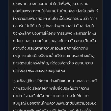
ประหลาด บางคนอยากเข้าใกล้เพื่อพิสูจน์ บางคน
ผลักไสเพราะความไม่คุ้นเคย ในบ้านหลังหนึ่งที่เปิดพื้นที่
ให้ความสัมพันธ์ค่อยๆ เติบโต เอ็ดเวิร์ดกลับพบว่า “การ
ยอมรับ” ไม่ได้มาในรูปของคำพูดเสมอไป มันสะท้อนใน
จังหวะเล็กๆ ของการให้อภัย การรับฟัง และการกล้าหัน
กลับมามองความเจ็บปวดของกันและกัน ขณะเดียวกัน
ความตึงเครียดจากความกลัวและอคติก็ยิ่งกดทับ
เหตุการณ์ในเมืองจึงพาเอ็ดเวิร์ดและคนรอบข้างเข้าสู่
การตัดสินใจครั้งสำคัญ ที่ต้องเลือกว่าจะอยู่กับความ
เข้าใจผิด หรือจะลองเรียนรู้กันใหม่
จุดแข็งอยู่ที่การใช้ความต่างเป็นแกนกลางของอารมณ์
ภาพรวมทั้งเรื่องค่อยๆ พาไปถึงประเด็นว่า “ความ
เมตตา” อาจเริ่มได้จากความเปราะบาง ไม่ใช่ความ
สมบูรณ์ นอกจากนี้โทนความแฟนตาซีปนความจริงยัง
ทำให้การเผชิญหน้ากับอคติไม่หนักจนเกินไป แต่ก็ไม่