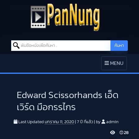
Search for:
ค้นหา
Skip to content
TOGGLE
MENU
NAVIGATION
Edward Scissorhands เอ็ด
เวิร์ด มือกรรไกร
Last Updated
มกราคม 11, 2020
|
7 ปี
ที่แล้ว
|
by
admin
V
😍
28