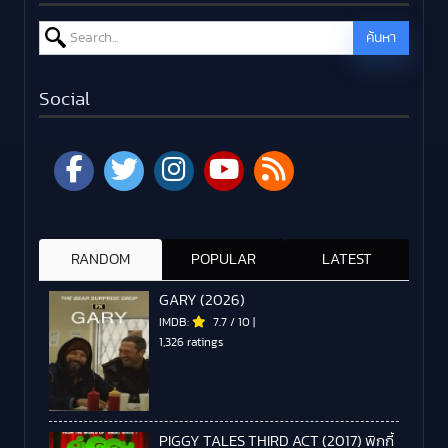
Search for:
ค้นหา
Social
RANDOM
POPULAR
LATEST
GARY (2026)
IMDB:
7.7
/
10
|
1,326 ratings
PIGGY TALES THIRD ACT (2017) พิกกี้