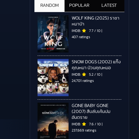
RANDOM
POPULAR
LATEST
WOLF KING (2025) ราชา
หมาป่า
IMDB:
7.7
/
10
|
407 ratings
SNOW DOGS (2002) แก๊ง
คุณหมา ป่วนคุณหมอ
IMDB:
5.2
/
10
|
24,701 ratings
GONE BABY GONE
(2007) สืบลับเค้นปม
อันตราย
IMDB:
7.6
/
10
|
237,669 ratings