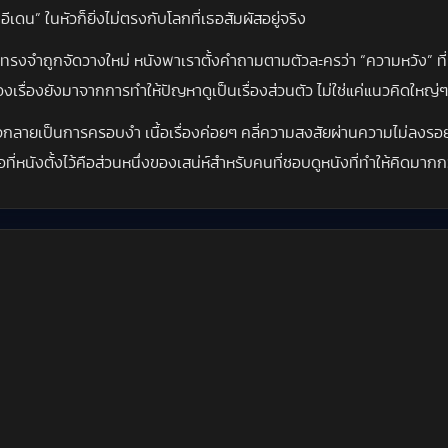
ในหัวก็ยิ่งไม่ตรงกับโลกที่เธอสัมผัสอยู่จริง
มทรงจำถูกจัดวางใหม่ หนังพาเราตั้งคำถามตามตัวละครว่า “ความหวัง” ที่มา
งเรื่องยังมาจากการทำให้ปัญหาดูเป็นเรื่องส่วนตัว ไม่ใช่แค่แนวคิดใหญ
ลายเป็นการครอบงำ เนื้อเรื่องค่อยๆ คลี่ความสงสัยผ่านความไม่ลงรอยเล็กๆ
นังตั้งไว้คือส่วนหนึ่งของเสน่ห์สำหรับคนที่ชอบดูหนังที่ทำให้คิดมากกว่