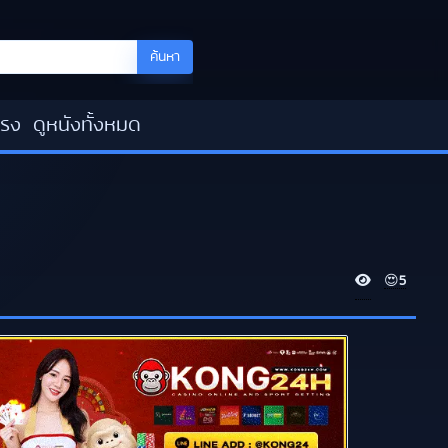
ค้นหา
โรง
ดูหนังทั้งหมด
V
😍
5
i
e
w
s