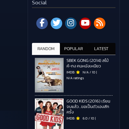
Social
RANDOM
POPULAR
LATEST
SBEK GONG (2014) สไบ้
ค์-กง คนหนังเหนียว
IMDB:
N/A
/
10
|
N/A ratings
GOOD KIDS (2016) เรียน
จบแล้ว…ขอเป็นตัวเองสัก
ครั้ง
IMDB:
6.0
/
10
|