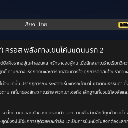
เสียง : ไทย
017) ครอส พลังกางเขนโค่นแดนนรก 2
าติ แต่ยังฝังรากอยู่ในคำสอนและศรัทธาของผู้คน เมื่อสัญญาณร้ายเริ่มทวี
บริสุทธิ์ ท่ามกลางแรงกดดันและการทดสอบทางใจ ทุกการตัดสินใจมีราคา แ
ม่จบแค่นั้น ปรากฏการณ์ประหลาดเริ่มแทรกเข้ามาในชีวิตคนธรรมดา ตั้ง
ามหาที่มาของสัญญาณร้าย พวกเขาเจอทั้งหลักฐานที่ชวนให้สงสัยและคำใบ้ที่ทำ
ทาง ทั้งความปลอดภัยของคนรอบตัว และความเชื่อส่วนลึกที่ถูกท้าทายไปพร
รหยุดยั้งจะไม่ใช่แค่การสู้ด้วยพละกำลัง แต่เป็นการยืนหยัดในสิ่งที่ต้องแล