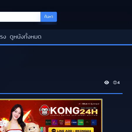
ค้นหา
โรง
ดูหนังทั้งหมด
V
😍
4
i
e
w
s