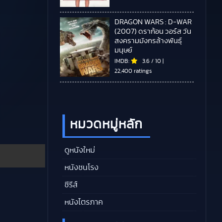
DRAGON WARS : D-WAR
(2007) ดราก้อน วอร์ส วัน
สงครามมังกรล้างพันธุ์
มนุษย์
IMDB:
3.6
/
10
|
22,400 ratings
หมวดหมู่หลัก
ดูหนังใหม่
หนังชนโรง
ซีรีส์
หนังไตรภาค