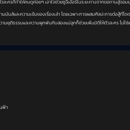
วละครที่ทำให้คนดูค่อยๆ เอาใจช่วยซูฉีเอ้อร์ในระยะทางจากขอทานสู่จอมย
ามมันส์และความเข้มของเรื่องเล่า โดยเฉพาะการผสมศิลปะการต่อสู้ที่โดดเ
อความยุติธรรมและความผูกพันกับสองแม่ลูกก็ช่วยเพิ่มมิติให้ตัวละคร ไม่ใช
นฟ้า