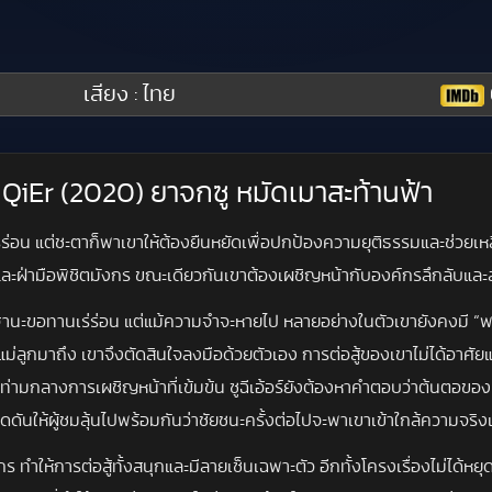
เสียง : ไทย
uQiEr (2020) ยาจกซู หมัดเมาสะท้านฟ้า
ร่อน แต่ชะตาก็พาเขาให้ต้องยืนหยัดเพื่อปกป้องความยุติธรรมและช่วยเหล
ามือพิชิตมังกร ขณะเดียวกันเขาต้องเผชิญหน้ากับองค์กรลึกลับและสำนักชั
ฐานะขอทานเร่ร่อน แต่แม้ความจำจะหายไป หลายอย่างในตัวเขายังคงมี “พลั
กมาถึง เขาจึงตัดสินใจลงมือด้วยตัวเอง การต่อสู้ของเขาไม่ได้อาศัยแค่แ
ท่ามกลางการเผชิญหน้าที่เข้มข้น ซูฉีเอ้อร์ยังต้องหาคำตอบว่าต้นตอของเร
ดดันให้ผู้ชมลุ้นไปพร้อมกันว่าชัยชนะครั้งต่อไปจะพาเขาเข้าใกล้ความจริง
ทำให้การต่อสู้ทั้งสนุกและมีลายเซ็นเฉพาะตัว อีกทั้งโครงเรื่องไม่ได้หยุดแ