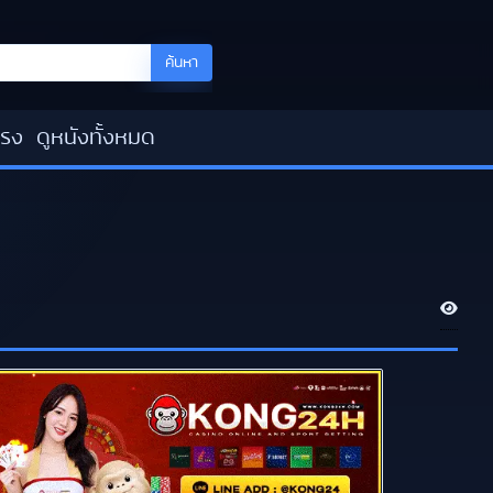
ค้นหา
โรง
ดูหนังทั้งหมด
V
i
e
w
s