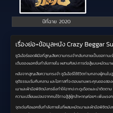
ปีที่ฉาย
2020
เรื่องย่อ+ข้อมูลหนัง Crazy Beggar S
ซูฉีเอ้อร์ยอดฝีมือที่สูญเสียความทรงจำกลับกลายเป็นขอทานเร่
เต้นของแอคชั่นกำลังภายใน ผสานศิลปะการต่อสู้แบบหมัดเมาและฝ่
หลังจากสูญเสียความทรงจำ ซูฉีเอ้อร์ใช้ชีวิตท่ามกลางผู้คนใน
ยุติธรรมเริ่มคืบคลาน และโอกาสที่จะตอบแทนพระคุณของสองแม่ลู
เมาและฝ่ามือพิชิตมังกรยิ่งทำให้ฉากปะทะดูเดือดและน่าติดตาม 
ความเปลี่ยนแปลงจากคนไร้ทางสู้สู่ผู้กล้าหาญค่อยๆ เพิ่มแรงก
จุดเด่นคือแอคชั่นกำลังภายในที่ผสมหมัดเมาและฝ่ามือพิชิตมังกร 