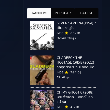
RANDOM
POPULAR
LATEST
SEVEN SAMURAI (1954) 7
เซียนซามูไร
IMDB:
8.6
/
10
|
369,471 ratings
GLADBECK THE
HOSTAGE CRISIS (2022)
วิกฤตตัวประกันแกลดเป็ด
IMDB:
7.4
/
10
|
63 ratings
OH MY GHOST 6 (2018)
หอแต๋วแตก แหกต่อไม่รอ
แล้วนะ
IMDB:
4.1
/
10
|