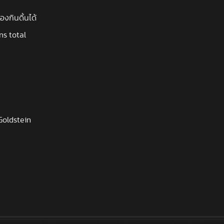
งกินดิ้นได้
s total
Goldstein