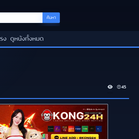
ค้นหา
โรง
ดูหนังทั้งหมด
V
😍
45
i
e
w
s