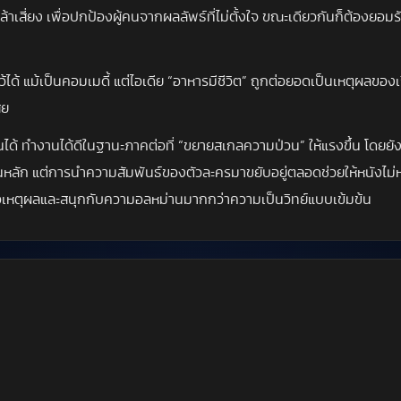
เสี่ยง เพื่อปกป้องผู้คนจากผลลัพธ์ที่ไม่ตั้งใจ ขณะเดียวกันก็ต้องยอมรั
ว้ได้ แม้เป็นคอมเมดี้ แต่ไอเดีย “อาหารมีชีวิต” ถูกต่อยอดเป็นเหตุผลของ
ีย
ได้ ทำงานได้ดีในฐานะภาคต่อที่ “ขยายสเกลความป่วน” ให้แรงขึ้น โดยย
นหลัก แต่การนำความสัมพันธ์ของตัวละครมาขยับอยู่ตลอดช่วยให้หนังไม่
ือเหตุผลและสนุกกับความอลหม่านมากกว่าความเป็นวิทย์แบบเข้มข้น