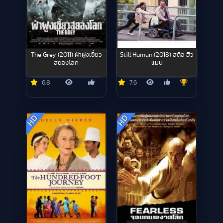
The Grey (2011) ฝ่าฝูงเขี้ยว
Still Human (2018) สติล ฮิว
สยองโลก
แมน
6.8
7.6
HD
HD