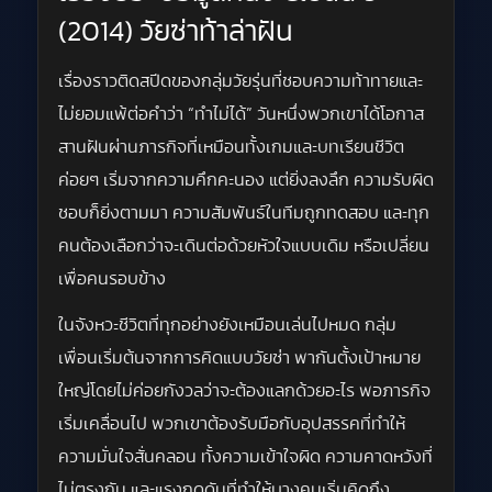
(2014) วัยซ่าท้าล่าฝัน
เรื่องราวติดสปีดของกลุ่มวัยรุ่นที่ชอบความท้าทายและ
ไม่ยอมแพ้ต่อคำว่า “ทำไม่ได้” วันหนึ่งพวกเขาได้โอกาส
สานฝันผ่านภารกิจที่เหมือนทั้งเกมและบทเรียนชีวิต
ค่อยๆ เริ่มจากความคึกคะนอง แต่ยิ่งลงลึก ความรับผิด
ชอบก็ยิ่งตามมา ความสัมพันธ์ในทีมถูกทดสอบ และทุก
คนต้องเลือกว่าจะเดินต่อด้วยหัวใจแบบเดิม หรือเปลี่ยน
เพื่อคนรอบข้าง
ในจังหวะชีวิตที่ทุกอย่างยังเหมือนเล่นไปหมด กลุ่ม
เพื่อนเริ่มต้นจากการคิดแบบวัยซ่า พากันตั้งเป้าหมาย
ใหญ่โดยไม่ค่อยกังวลว่าจะต้องแลกด้วยอะไร พอภารกิจ
เริ่มเคลื่อนไป พวกเขาต้องรับมือกับอุปสรรคที่ทำให้
ความมั่นใจสั่นคลอน ทั้งความเข้าใจผิด ความคาดหวังที่
ไม่ตรงกัน และแรงกดดันที่ทำให้บางคนเริ่มคิดถึง