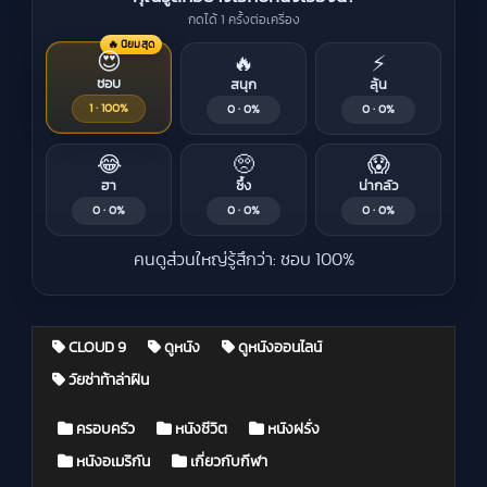
กดได้ 1 ครั้งต่อเครื่อง
🔥 นิยมสุด
😍
🔥
⚡
ชอบ
สนุก
ลุ้น
1 · 100%
0 · 0%
0 · 0%
😂
🥺
😱
ฮา
ซึ้ง
น่ากลัว
0 · 0%
0 · 0%
0 · 0%
คนดูส่วนใหญ่รู้สึกว่า: ชอบ 100%
CLOUD 9
ดูหนัง
ดูหนังออนไลน์
วัยซ่าท้าล่าฝัน
Posted in
ครอบครัว
หนังชีวิต
หนังฝรั่ง
หนังอเมริกัน
เกี่ยวกับกีฬา