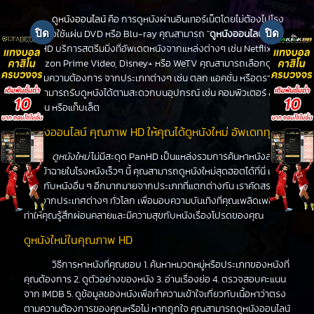
ดูหนังออนไลน์
คือ การดูหนังผ่านอินเทอร์เน็ตโดยไม่ต้องไปโรง
หนังหรือใช้แผ่น DVD หรือ Blu-ray คุณสามารถ "
ดูหนังออนไลน์
" ได้ที่
PanHD บริการสตรีมมิ่งที่อัพเดตหนังจากแหล่งต่างๆ เช่น Netflix,
Amazon Prime Video, Disney+ หรือ WeTV คุณสามารถเลือกดูหนัง
ได้ตามความต้องการ จากประเภทต่างๆ เช่น ตลก แอคชั่น หรือดราม่า
คุณสามารถรับดูหนังได้ตามสะดวกบนอุปกรณ์ เช่น คอมพิวเตอร์ สมา
ร์ทโฟน หรือแท็บเล็ต
ดูหนังออนไลน์ คุณภาพ HD ให้คุณได้ดูหนังใหม่ อัพเดททุกวัน
ดูหนังใหม่
ไม่มีสะดุด PanHD เป็นแหล่งรวมการค้นหาหนังล่าสุด
ที่จะเข้าฉายในโรงหนังเร็วๆ นี้ คุณสามารถดูหนังใหม่สุดฮอตได้ที่นี่ เช่น
เดียวกับหนังอื่น ๆ อีกมากมายจากประเภทที่แตกต่างกัน เราคัดสรร
หนังจากประเทศต่างๆ ทั่วโลก เพื่อมอบความบันเทิงที่คุณเพลิดเพลิน
ทำให้คุณรู้สึกผ่อนคลายและมีความสุขกับหนังเรื่องโปรดของคุณ
ดูหนังใหม่ในคุณภาพ HD
วิธีการหาหนังที่คุณชอบ 1. ค้นหาหมวดหมู่หรือประเภทของหนังที่
คุณต้องการ 2. ดูตัวอย่างของหนัง 3. อ่านเรื่องย่อ 4. ตรวจสอบคะแนน
จาก IMDB 5. ดูข้อมูลของหนังเพื่อทำความเข้าใจเกี่ยวกับเนื้อหาว่าตรง
ตามความต้องการของคุณหรือไม่ หากถูกใจ คุณสามารถดูหนังออนไลน์