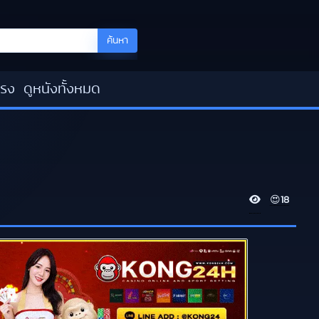
ค้นหา
โรง
ดูหนังทั้งหมด
V
😍
18
i
e
w
s