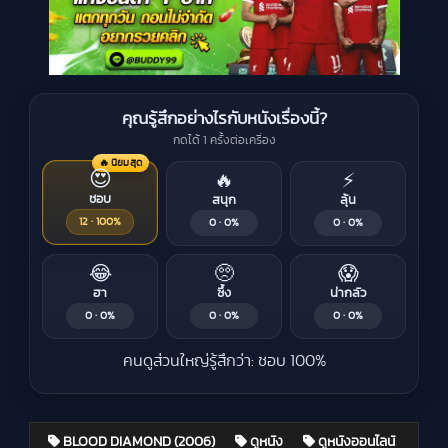
คุณรู้สึกอย่างไรกับหนังเรื่องนี้?
กดได้ 1 ครั้งต่อเครื่อง
🔥 นิยมสุด
😍
🔥
⚡
ชอบ
สนุก
ลุ้น
12 · 100%
0 · 0%
0 · 0%
😂
🥺
😱
ฮา
ซึ้ง
น่ากลัว
0 · 0%
0 · 0%
0 · 0%
คนดูส่วนใหญ่รู้สึกว่า: ชอบ 100%
BLOOD DIAMOND (2006)
ดูหนัง
ดูหนังออนไลน์