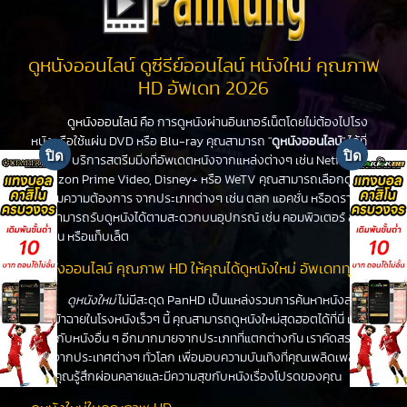
ดูหนังออนไลน์ ดูซีรีย์ออนไลน์ หนังใหม่ คุณภาพ
HD อัพเดท 2026
ดูหนังออนไลน์
คือ การดูหนังผ่านอินเทอร์เน็ตโดยไม่ต้องไปโรง
หนังหรือใช้แผ่น DVD หรือ Blu-ray คุณสามารถ "
ดูหนังออนไลน์
" ได้ที่
PanHD บริการสตรีมมิ่งที่อัพเดตหนังจากแหล่งต่างๆ เช่น Netflix,
Amazon Prime Video, Disney+ หรือ WeTV คุณสามารถเลือกดูหนัง
ได้ตามความต้องการ จากประเภทต่างๆ เช่น ตลก แอคชั่น หรือดราม่า
คุณสามารถรับดูหนังได้ตามสะดวกบนอุปกรณ์ เช่น คอมพิวเตอร์ สมา
ร์ทโฟน หรือแท็บเล็ต
ดูหนังออนไลน์ คุณภาพ HD ให้คุณได้ดูหนังใหม่ อัพเดททุกวัน
ดูหนังใหม่
ไม่มีสะดุด PanHD เป็นแหล่งรวมการค้นหาหนังล่าสุด
ที่จะเข้าฉายในโรงหนังเร็วๆ นี้ คุณสามารถดูหนังใหม่สุดฮอตได้ที่นี่ เช่น
เดียวกับหนังอื่น ๆ อีกมากมายจากประเภทที่แตกต่างกัน เราคัดสรร
หนังจากประเทศต่างๆ ทั่วโลก เพื่อมอบความบันเทิงที่คุณเพลิดเพลิน
ทำให้คุณรู้สึกผ่อนคลายและมีความสุขกับหนังเรื่องโปรดของคุณ