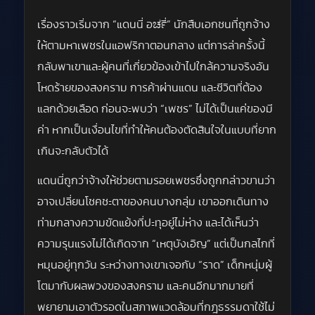
เรื่องราวเริ่มจาก “แดนนี่ อರ್ಚี่” นักสืบเอกชนที่ถูกจ้าง
ให้ตามหาเพชรในแอฟริกาตอนกลาง แต่การล่าครั้งนี้
กลับพาเขาและผู้คนที่เกี่ยวข้องเข้าไปใกล้ความจริงอัน
โหดร้ายของสงคราม การค้าผ่านแดน และชีวิตที่ต้อง
แลกด้วยเลือด ก่อนจะพบว่า “เพชร” ไม่ได้เป็นแค่ของมี
ค่า หากเป็นเงื่อนไขที่ทำให้คนต้องตัดสินใจในแบบที่ยาก
เกินจะกลับตัวได้
แดนนี่ถูกว่าจ้างให้ช่วยตามรอยเพชรซึ่งถูกกล่าวขานว่า
อาจเปลี่ยนโชคชะตาของคนบางกลุ่ม เขาออกเดินทาง
ท่ามกลางความขัดแย้งที่ปะทุอยู่ไม่ห่าง และได้เห็นว่า
ความรุนแรงไม่ได้เกิดจาก “เหตุบังเอิญ” แต่เป็นกลไกที่
หมุนอยู่ทุกวัน ระหว่างทางเขาเจอกับ “ราด” เด็กหนุ่มผู้
โตมากับผลพวงของสงคราม และคนอีกมากมายที่
พยายามเอาตัวรอดในสภาพแวดล้อมที่กฎธรรมดาใช้ไม่