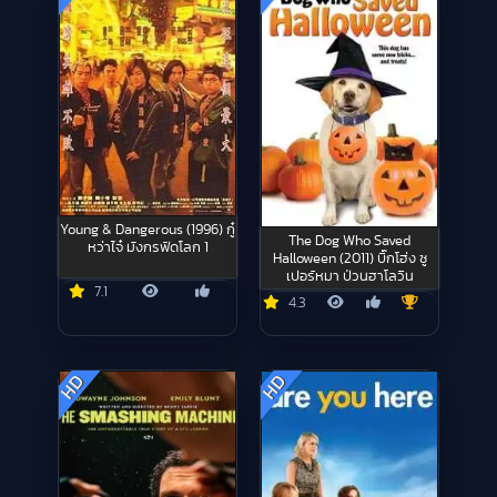
Young & Dangerous (1996) กู๋
The Dog Who Saved
หว่าไจ๋ มังกรฟัดโลก 1
Halloween (2011) บิ๊กโฮ่ง ซู
เปอร์หมา ป่วนฮาโลวีน
7.1
4.3
HD
HD