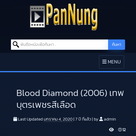
Search for:
ค้นหา
Skip to content
TOGGLE
MENU
NAVIGATION
Blood Diamond (2006) เทพ
บุตรเพชรสีเลือด
Last Updated
มกราคม 4, 2020
|
7 ปี
ที่แล้ว
|
by
admin
V
😍
12