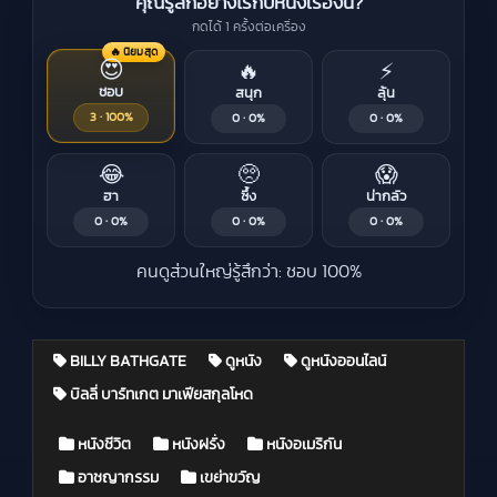
คุณรู้สึกอย่างไรกับหนังเรื่องนี้?
กดได้ 1 ครั้งต่อเครื่อง
🔥 นิยมสุด
😍
🔥
⚡
ชอบ
สนุก
ลุ้น
3 · 100%
0 · 0%
0 · 0%
😂
🥺
😱
ฮา
ซึ้ง
น่ากลัว
0 · 0%
0 · 0%
0 · 0%
คนดูส่วนใหญ่รู้สึกว่า: ชอบ 100%
BILLY BATHGATE
ดูหนัง
ดูหนังออนไลน์
บิลลี่ บาร์ทเกต มาเฟียสกุลโหด
Posted in
หนังชีวิต
หนังฝรั่ง
หนังอเมริกัน
อาชญากรรม
เขย่าขวัญ