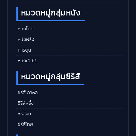
หมวดหมู่กลุ่มหนัง
หนังไทย
หนังฝรั่ง
การ์ตูน
หนังเอเชีย
หมวดหมู่กลุ่มซีรีส์
ซีรีส์เกาหลี
ซีรีส์ฝรั่ง
ซีรีส์จีน
ซีรีส์ไทย