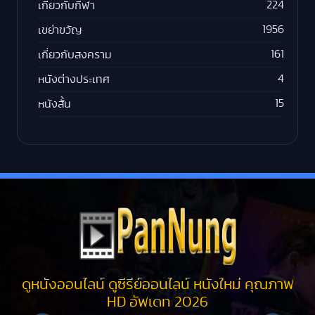
224
เกี่ยวกับกีฬา
1956
เขย่าขวัญ
161
เกี่ยวกับสงคราม
4
หนังต่างประเทศ
15
หนังสั้น
ดูหนังออนไลน์ ดูซีรีย์ออนไลน์ หนังใหม่ คุณภาพ
HD อัพเดท 2026