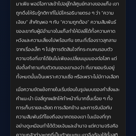
มาเฟีย พอมีโอกาสเข้าไปอยู่ใกล้ศูนย์กลางของแก๊ง เขา
ถูกดึงให้รับรู้กติกาที่ไม่มีใครอธิบายตรง ๆ ว่า “ความ
เงียบ” สำคัญพอ ๆ กับ “ความถูกต้อง” ความสัมพันธ์
ของเขากับผู้มีอำนาจในแก๊งทำให้บิลลี่ได้ทั้งความคาด
หวังและความเสี่ยงไปพร้อมกัน ขณะที่เรื่องราวลุกลาม
จากเรื่องเล็ก ๆ ไปสู่การตัดสินใจที่กระทบคนรอบตัว
ความจริงที่เขาได้ยินไม่เพียงเปลี่ยนมุมมองต่อโลก แต่
ยังตั้งคำถามกับตัวตนของเขาเองว่า ที่เขายอมรับอยู่
ทั้งหมดนั้นเป็นเพราะความเชื่อ หรือเพราะไม่มีทางเลือก
เมื่อความขัดแย้งภายในเริ่มซ่อนในรูปแบบของคำสั่งและ
คำแนะนำ บิลลี่ถูกผลักให้ทำหน้าที่มากขึ้นเรื่อย ๆ ทั้ง
การเก็บรายละเอียด การเลือกข้าง และการรับมือกับ
ความสัมพันธ์ที่โยงถึงอนาคตของเขา ในเมืองที่ทุก
อย่างดูเหมือนทำได้ด้วยเงินและอำนาจ แต่ความจริงคือ
ความกลัวต่างหากที่เป็นตัวคุมเกม เขาจึงต้องใช้ทั้งสติ