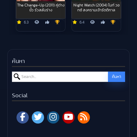
The Change-Up (2011) คู่ต่าง
Night Watch (2004) ไนท์ วอ
ขั้ว รั่วสลับร่าง
ทช์ สงครามเจ้ารัตติกาล
6.3
6.4
ค้นหา
Search for:
ค้นหา
Social