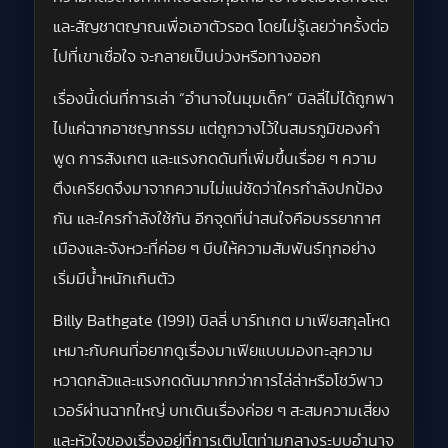
และสัญชาตญาณเพื่อเอาตัวรอด โดยไม่รู้เลยว่าครั้งต่อ
ไปที่เขาเชื่อใจ จะกลายเป็นบ่วงหรือทางออก
เรื่องนี้เด่นที่การเล่า “อำนาจในมุมเด็ก” บิลลี่ไม่ได้ถูกพา
ไปแค่ฉากอาชญากรรม แต่ถูกวางไว้ในสมรภูมิของคำ
พูด การสังเกต และแรงกดดันที่เพิ่มขึ้นเรื่อย ๆ ความ
ตึงเครียดจึงมาจากความไม่แน่ชัดว่าใครกำลังปกป้อง
กัน และใครกำลังใช้กัน อีกจุดที่น่าสนใจคือบรรยากาศ
เมืองและจังหวะที่ค่อย ๆ บีบให้ความสัมพันธ์ทุกอย่าง
เริ่มมีน้ำหนักเกินตัว
Billy Bathgate (1991) บิลลี่ บาร์ทเกต มาเฟียสกุลโหด
เหมาะกับคนที่อยากดูเรื่องมาเฟียแบบมองทะลุความ
หวาดกลัวและแรงกดดันมากกว่าการไล่ล่าหรือโชว์พาว
เวอร์ผ่านฉากใหญ่ บทเดินเรื่องค่อย ๆ สะสมความเสี่ยง
และหัวใจของเรื่องอยู่ที่การเติบโตท่ามกลางระบบอำนาจ