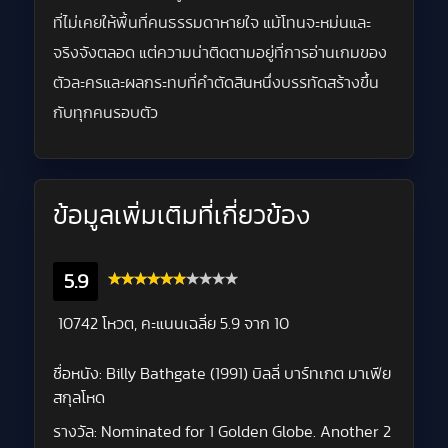
ที่ไม่เคยให้พื้นที่คนธรรมดาหายใจ แม้โทนจะหม่นและ
จริงจังตลอด แต่ความน่าติดตามอยู่ที่การอ่านเกมของ
ตัวละครและผลกระทบที่คำตัดสินหนึ่งบรรทัดสร้างขึ้น
กับทุกคนรอบตัว
ข้อมูลเพิ่มเติมที่เกี่ยวข้อง
5.9
10742 โหวต, คะแนนเฉลี่ย
5.9
จาก 10
ชื่อหนัง:
Billy Bathgate (1991) บิลลี่ บาร์ทเกต มาเฟีย
สกุลโหด
รางวัล:
Nominated for 1 Golden Globe. Another 2