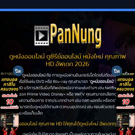
ดูหนังออนไลน์ ดูซีรีย์ออนไลน์ หนังใหม่ คุณภาพ
HD อัพเดท 2026
ดูหนังออนไลน์
คือ การดูหนังผ่านอินเทอร์เน็ตโดยไม่ต้องไปโรง
หนังหรือใช้แผ่น DVD หรือ Blu-ray คุณสามารถ "
ดูหนังออนไลน์
" ได้ที่
PanHD บริการสตรีมมิ่งที่อัพเดตหนังจากแหล่งต่างๆ เช่น Netflix,
Amazon Prime Video, Disney+ หรือ WeTV คุณสามารถเลือกดูหนัง
ได้ตามความต้องการ จากประเภทต่างๆ เช่น ตลก แอคชั่น หรือดราม่า
คุณสามารถรับดูหนังได้ตามสะดวกบนอุปกรณ์ เช่น คอมพิวเตอร์ สมา
ร์ทโฟน หรือแท็บเล็ต
ดูหนังออนไลน์ คุณภาพ HD ให้คุณได้ดูหนังใหม่ อัพเดททุกวัน
ดูหนังใหม่
ไม่มีสะดุด PanHD เป็นแหล่งรวมการค้นหาหนังล่าสุด