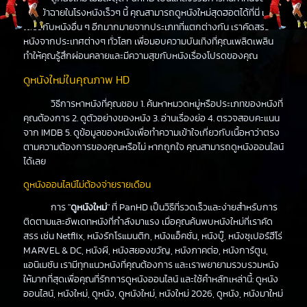
ที่จะเข้าฉายในโรงหนังเร็วๆ นี้ คุณสามารถดูหนังใหม่สุดฮอตได้ที่นี่ เช่น
เดียวกับหนังอื่น ๆ อีกมากมายจากประเภทที่แตกต่างกัน เราคัดสรร
หนังจากประเทศต่างๆ ทั่วโลก เพื่อมอบความบันเทิงที่คุณเพลิดเพลิน
ทำให้คุณรู้สึกผ่อนคลายและมีความสุขกับหนังเรื่องโปรดของคุณ
ดูหนังใหม่ในคุณภาพ HD
วิธีการหาหนังที่คุณชอบ 1. ค้นหาหมวดหมู่หรือประเภทของหนังที่
คุณต้องการ 2. ดูตัวอย่างของหนัง 3. อ่านเรื่องย่อ 4. ตรวจสอบคะแนน
จาก IMDB 5. ดูข้อมูลของหนังเพื่อทำความเข้าใจเกี่ยวกับเนื้อหาว่าตรง
ตามความต้องการของคุณหรือไม่ หากถูกใจ คุณสามารถดูหนังออนไลน์
ได้เลย
ดูหนังออนไลน์ไม่ต้องจ่ายรายเดือน
การ "
ดูหนังใหม่
" ที่ PanHD เป็นวิธีที่รวดเร็วและง่ายสำหรับการ
ติดตามและอัพเดทหนังที่กำลังมาแรง เมื่อคุณค้นพบหนังใหม่ที่เราคัด
สรร เช่น Netflix, หนังรักโรแมนติก, หนังแอ็คชั่น, หนังบู๊, หนังซุเปอร์ฮีโร่
MARVEL & DC, หนังผี, หนังสยองขวัญ, หนังภาคต่อ, หนังการ์ตูน,
แอนิเมชัน เรามีทุกแนวหนังที่คุณต้องการ และเราพยายามรวบรวมหนัง
ให้มากที่สุดเพื่อคุณที่รักการดูหนังออนไลน์ และใช้คำหลักเหล่านี้: ดูหนัง
ออนไลน์, หนังใหม่, ดูหนัง, ดูหนังใหม่, หนังใหม่ 2026, ดูหนัง, หนังมาใหม่