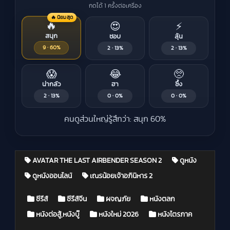
กดได้ 1 ครั้งต่อเครื่อง
🔥 นิยมสุด
🔥
😍
⚡
สนุก
ชอบ
ลุ้น
9 · 60%
2 · 13%
2 · 13%
😱
😂
🥺
น่ากลัว
ฮา
ซึ้ง
2 · 13%
0 · 0%
0 · 0%
คนดูส่วนใหญ่รู้สึกว่า: สนุก 60%
AVATAR THE LAST AIRBENDER SEASON 2
ดูหนัง
ดูหนังออนไลน์
เณรน้อยเจ้าอภินิหาร 2
Posted in
ซีรีส์
ซีรีส์จีน
ผจญภัย
หนังตลก
หนังต่อสู้,หนังบู๊
หนังใหม่ 2026
หนังไตรภาค