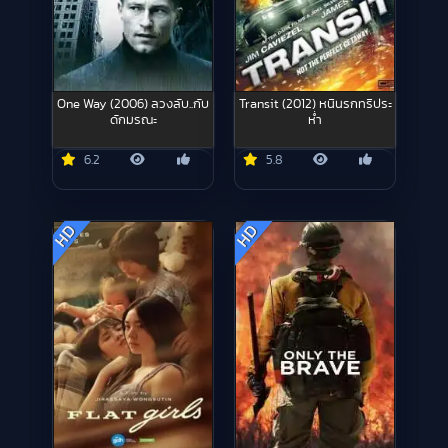
One Way (2006) ลวงลับ..กับ
Transit (2012) หนีนรกทริประ
ดักมรณะ
ห่ำ
6.2
5.8
HD
HD