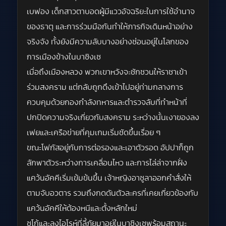
เบฟอง เด็กสาวตาบอดผู้มีแววอัจฉริยะในการใช้อำนาจ
ของธาตุ และการร่วมมือกันทำให้ภารกิจเดินหน้าอย่าง
จริงจัง ทั้งยังมีความลับบางอย่างซ่อนอยู่ในโลกของ
การเมืองข้างในบาซิงเซ
เมื่อถึงเมืองหลวง พวกเขาหวังจะชักชวนให้ราชาเข้า
ร่วมสงคราม แต่กลับถูกดึงเข้าไปอยู่ท่ามกลางการ
ควบคุมด้วยกองกำลังทหารและตำรวจลับที่ทำหน้าที่
ปกปิดความจริงเกี่ยวกับสงคราม ระหว่างนั้นเงาของลง
เฟยและเครือข่ายที่คุมเกมเริ่มชัดขึ้นเรื่อย ๆ
ขณะโฟกัสอยู่กับการต่อรองและเอาตัวรอด อัปปาก็ถูก
ลักพาตัวระหว่างการเคลื่อนไหว และการไล่ล่าจากฝั่ง
แคว้นอัคคีเริ่มเข้มข้นขึ้น เจ้าหญิงอาซูลาออกคำสั่งให้
ตามจับอวตาร รวมถึงกดดันตัวละครที่เคยเกี่ยวข้องกับ
แคว้นอัคคีให้ต้องหนีและตั้งหลักใหม่
ซูโก้และลุงไอโรห์ที่ลี้ภัยมาอยู่ในบาซิงเซพร้อมสถานะ