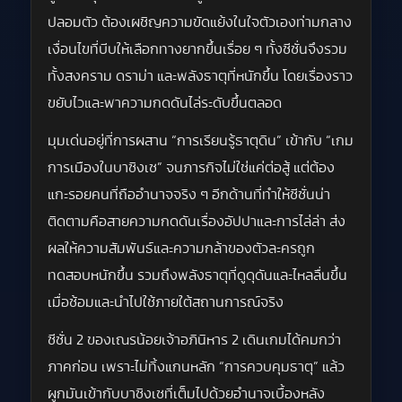
ปลอมตัว ต้องเผชิญความขัดแย้งในใจตัวเองท่ามกลาง
เงื่อนไขที่บีบให้เลือกทางยากขึ้นเรื่อย ๆ ทั้งซีซั่นจึงรวม
ทั้งสงคราม ดราม่า และพลังธาตุที่หนักขึ้น โดยเรื่องราว
ขยับไวและพาความกดดันไล่ระดับขึ้นตลอด
มุมเด่นอยู่ที่การผสาน “การเรียนรู้ธาตุดิน” เข้ากับ “เกม
การเมืองในบาซิงเซ” จนภารกิจไม่ใช่แค่ต่อสู้ แต่ต้อง
แกะรอยคนที่ถืออำนาจจริง ๆ อีกด้านที่ทำให้ซีซั่นน่า
ติดตามคือสายความกดดันเรื่องอัปปาและการไล่ล่า ส่ง
ผลให้ความสัมพันธ์และความกล้าของตัวละครถูก
ทดสอบหนักขึ้น รวมถึงพลังธาตุที่ดูดุดันและไหลลื่นขึ้น
เมื่อซ้อมและนำไปใช้ภายใต้สถานการณ์จริง
ซีซั่น 2 ของเณรน้อยเจ้าอภินิหาร 2 เดินเกมได้คมกว่า
ภาคก่อน เพราะไม่ทิ้งแกนหลัก “การควบคุมธาตุ” แล้ว
ผูกมันเข้ากับบาซิงเซที่เต็มไปด้วยอำนาจเบื้องหลัง