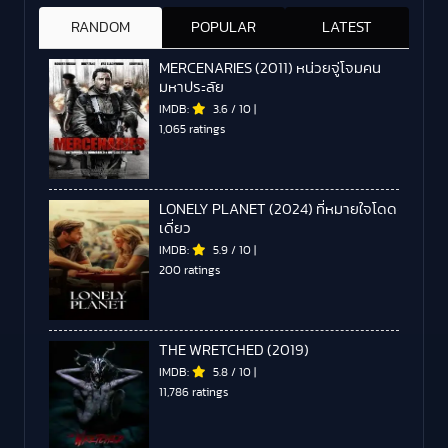
RANDOM
POPULAR
LATEST
MERCENARIES (2011) หน่วยจู่โจมคน
มหาประลัย
IMDB:
3.6
/
10
|
1,065 ratings
LONELY PLANET (2024) ที่หมายใจโดด
เดี่ยว
IMDB:
5.9
/
10
|
200 ratings
THE WRETCHED (2019)
IMDB:
5.8
/
10
|
11,786 ratings