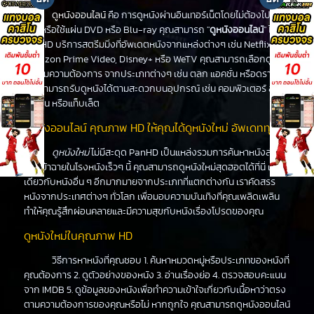
ดูหนังออนไลน์
คือ การดูหนังผ่านอินเทอร์เน็ตโดยไม่ต้องไปโรง
หนังหรือใช้แผ่น DVD หรือ Blu-ray คุณสามารถ "
ดูหนังออนไลน์
" ได้ที่
PanHD บริการสตรีมมิ่งที่อัพเดตหนังจากแหล่งต่างๆ เช่น Netflix,
Amazon Prime Video, Disney+ หรือ WeTV คุณสามารถเลือกดูหนัง
ได้ตามความต้องการ จากประเภทต่างๆ เช่น ตลก แอคชั่น หรือดราม่า
คุณสามารถรับดูหนังได้ตามสะดวกบนอุปกรณ์ เช่น คอมพิวเตอร์ สมา
ร์ทโฟน หรือแท็บเล็ต
ดูหนังออนไลน์ คุณภาพ HD ให้คุณได้ดูหนังใหม่ อัพเดททุกวัน
ดูหนังใหม่
ไม่มีสะดุด PanHD เป็นแหล่งรวมการค้นหาหนังล่าสุด
ที่จะเข้าฉายในโรงหนังเร็วๆ นี้ คุณสามารถดูหนังใหม่สุดฮอตได้ที่นี่ เช่น
เดียวกับหนังอื่น ๆ อีกมากมายจากประเภทที่แตกต่างกัน เราคัดสรร
หนังจากประเทศต่างๆ ทั่วโลก เพื่อมอบความบันเทิงที่คุณเพลิดเพลิน
ทำให้คุณรู้สึกผ่อนคลายและมีความสุขกับหนังเรื่องโปรดของคุณ
ดูหนังใหม่ในคุณภาพ HD
วิธีการหาหนังที่คุณชอบ 1. ค้นหาหมวดหมู่หรือประเภทของหนังที่
คุณต้องการ 2. ดูตัวอย่างของหนัง 3. อ่านเรื่องย่อ 4. ตรวจสอบคะแนน
จาก IMDB 5. ดูข้อมูลของหนังเพื่อทำความเข้าใจเกี่ยวกับเนื้อหาว่าตรง
ตามความต้องการของคุณหรือไม่ หากถูกใจ คุณสามารถดูหนังออนไลน์