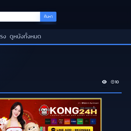
ค้นหา
โรง
ดูหนังทั้งหมด
V
😍
10
i
e
w
s