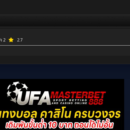
ค 2
2.7