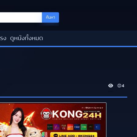
ค้นหา
โรง
ดูหนังทั้งหมด
V
😍
4
i
e
w
s