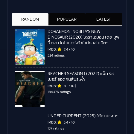
RANDOM
POPULAR
LATEST
DORAEMON: NOBITA’S NEW
DINOSAUR (2020) โดราเอมอน เดอะมูฟ
วี่ ตอน ไดโนเสาร์ตัวใหม่ของโนบิตะ
IMDB:
7.4
/
10
|
324 ratings
REACHER SEASON 1 (2022) แจ็ค รีช
เชอร์ ยอดคนสืบระห่ำ
IMDB:
8.1
/
10
|
184,476 ratings
UNDER CURRENT (2025) ใต้เงามรณะ
IMDB:
5.4
/
10
|
137 ratings