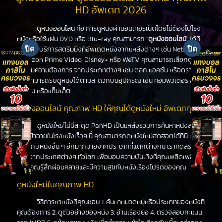
HD อัพเดท 2026
ดูหนังออนไลน์
คือ การดูหนังผ่านอินเทอร์เน็ตโดยไม่ต้องไปโรง
หนังหรือใช้แผ่น DVD หรือ Blu-ray คุณสามารถ "
ดูหนังออนไลน์
" ได้ที่
PanHD บริการสตรีมมิ่งที่อัพเดตหนังจากแหล่งต่างๆ เช่น Netflix,
Amazon Prime Video, Disney+ หรือ WeTV คุณสามารถเลือกดูหนัง
ได้ตามความต้องการ จากประเภทต่างๆ เช่น ตลก แอคชั่น หรือดราม่า
คุณสามารถรับดูหนังได้ตามสะดวกบนอุปกรณ์ เช่น คอมพิวเตอร์ สมา
ร์ทโฟน หรือแท็บเล็ต
ดูหนังออนไลน์ คุณภาพ HD ให้คุณได้ดูหนังใหม่ อัพเดททุกวัน
ดูหนังใหม่
ไม่มีสะดุด PanHD เป็นแหล่งรวมการค้นหาหนังล่าสุด
ที่จะเข้าฉายในโรงหนังเร็วๆ นี้ คุณสามารถดูหนังใหม่สุดฮอตได้ที่นี่ เช่น
เดียวกับหนังอื่น ๆ อีกมากมายจากประเภทที่แตกต่างกัน เราคัดสรร
หนังจากประเทศต่างๆ ทั่วโลก เพื่อมอบความบันเทิงที่คุณเพลิดเพลิน
ทำให้คุณรู้สึกผ่อนคลายและมีความสุขกับหนังเรื่องโปรดของคุณ
ดูหนังใหม่ในคุณภาพ HD
วิธีการหาหนังที่คุณชอบ 1. ค้นหาหมวดหมู่หรือประเภทของหนังที่
คุณต้องการ 2. ดูตัวอย่างของหนัง 3. อ่านเรื่องย่อ 4. ตรวจสอบคะแนน