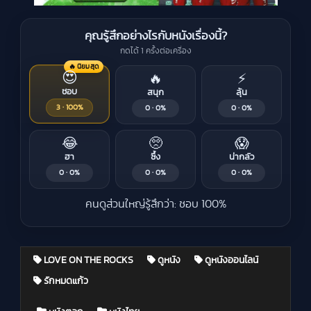
คุณรู้สึกอย่างไรกับหนังเรื่องนี้?
กดได้ 1 ครั้งต่อเครื่อง
🔥 นิยมสุด
😍
🔥
⚡
ชอบ
สนุก
ลุ้น
3 · 100%
0 · 0%
0 · 0%
😂
🥺
😱
ฮา
ซึ้ง
น่ากลัว
0 · 0%
0 · 0%
0 · 0%
คนดูส่วนใหญ่รู้สึกว่า: ชอบ 100%
LOVE ON THE ROCKS
ดูหนัง
ดูหนังออนไลน์
รักหมดแก้ว